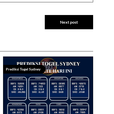
Next post
Prediksi Togel Sydney