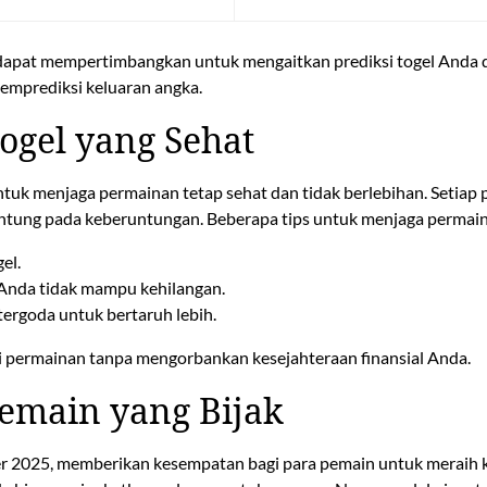
 dapat mempertimbangkan untuk mengaitkan prediksi togel Anda de
mprediksi keluaran angka.
gel yang Sehat
ntuk menjaga permainan tetap sehat dan tidak berlebihan. Setiap p
antung pada keberuntungan. Beberapa tips untuk menjaga permain
el.
Anda tidak mampu kehilangan.
tergoda untuk bertaruh lebih.
i permainan tanpa mengorbankan kesejahteraan finansial Anda.
Pemain yang Bijak
ber 2025, memberikan kesempatan bagi para pemain untuk meraih