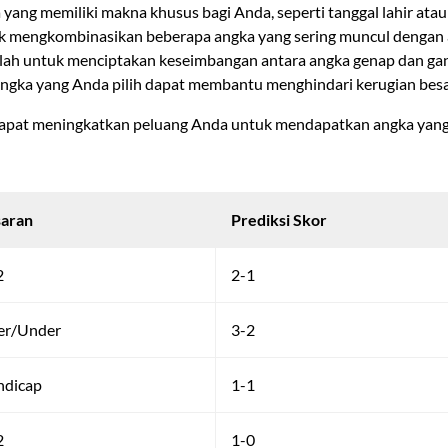
 yang memiliki makna khusus bagi Anda, seperti tanggal lahir ata
 mengkombinasikan beberapa angka yang sering muncul dengan an
ah untuk menciptakan keseimbangan antara angka genap dan ganj
ngka yang Anda pilih dapat membantu menghindari kerugian besa
dapat meningkatkan peluang Anda untuk mendapatkan angka yang t
saran
Prediksi Skor
2
2-1
er/Under
3-2
ndicap
1-1
2
1-0