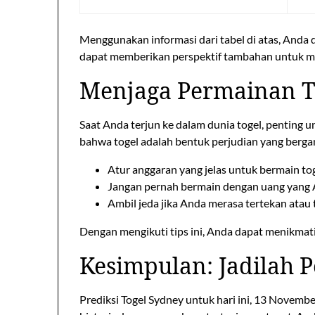
Menggunakan informasi dari tabel di atas, Anda
dapat memberikan perspektif tambahan untuk me
Menjaga Permainan To
Saat Anda terjun ke dalam dunia togel, penting u
bahwa togel adalah bentuk perjudian yang berg
Atur anggaran yang jelas untuk bermain tog
Jangan pernah bermain dengan uang yang 
Ambil jeda jika Anda merasa tertekan atau 
Dengan mengikuti tips ini, Anda dapat menikmat
Kesimpulan: Jadilah 
Prediksi Togel Sydney untuk hari ini, 13 Novem