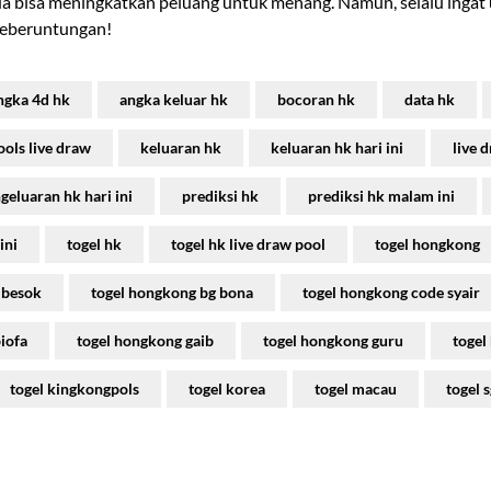
nda bisa meningkatkan peluang untuk menang. Namun, selalu inga
keberuntungan!
ngka 4d hk
angka keluar hk
bocoran hk
data hk
ols live draw
keluaran hk
keluaran hk hari ini
live 
geluaran hk hari ini
prediksi hk
prediksi hk malam ini
ini
togel hk
togel hk live draw pool
togel hongkong
 besok
togel hongkong bg bona
togel hongkong code syair
iofa
togel hongkong gaib
togel hongkong guru
togel
togel kingkongpols
togel korea
togel macau
togel 