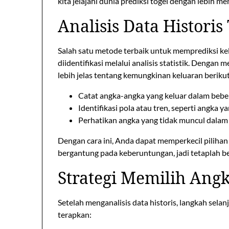
kita jelajahi dunia prediksi togel dengan lebih m
Analisis Data Historis
Salah satu metode terbaik untuk memprediksi kel
diidentifikasi melalui analisis statistik. Deng
lebih jelas tentang kemungkinan keluaran beriku
Catat angka-angka yang keluar dalam beber
Identifikasi pola atau tren, seperti angka 
Perhatikan angka yang tidak muncul dalam
Dengan cara ini, Anda dapat memperkecil pilih
bergantung pada keberuntungan, jadi tetaplah b
Strategi Memilih Ang
Setelah menganalisis data historis, langkah sel
terapkan: