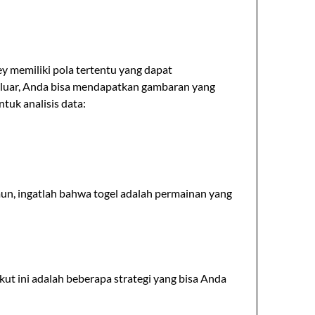
ey memiliki pola tertentu yang dapat
 keluar, Anda bisa mendapatkan gambaran yang
tuk analisis data:
n, ingatlah bahwa togel adalah permainan yang
kut ini adalah beberapa strategi yang bisa Anda