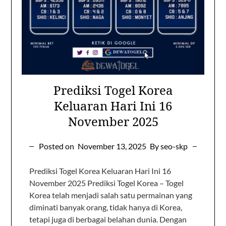
Prediksi Togel Korea
Keluaran Hari Ini 16
November 2025
Posted on
November 13, 2025
By seo-skp
Prediksi Togel Korea Keluaran Hari Ini 16
November 2025 Prediksi Togel Korea – Togel
Korea telah menjadi salah satu permainan yang
diminati banyak orang, tidak hanya di Korea,
tetapi juga di berbagai belahan dunia. Dengan