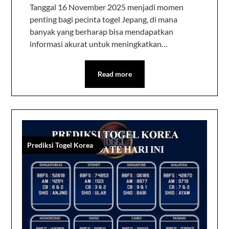
Tanggal 16 November 2025 menjadi momen
penting bagi pecinta togel Jepang, di mana
banyak yang berharap bisa mendapatkan
informasi akurat untuk meningkatkan…
Read more
Prediksi Togel Korea