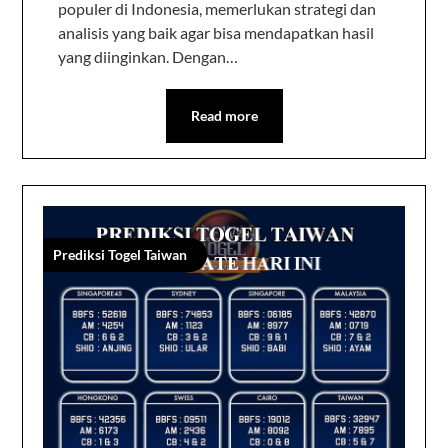
populer di Indonesia, memerlukan strategi dan
analisis yang baik agar bisa mendapatkan hasil
yang diinginkan. Dengan…
Read more
Prediksi Togel Taiwan