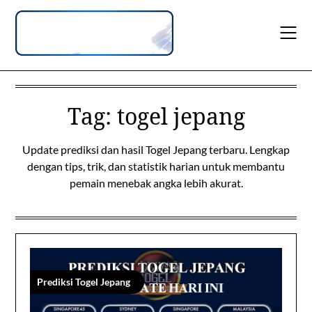
Skip
to
content
Tag:
togel jepang
Update prediksi dan hasil Togel Jepang terbaru. Lengkap
dengan tips, trik, dan statistik harian untuk membantu
pemain menebak angka lebih akurat.
Prediksi Togel Jepang