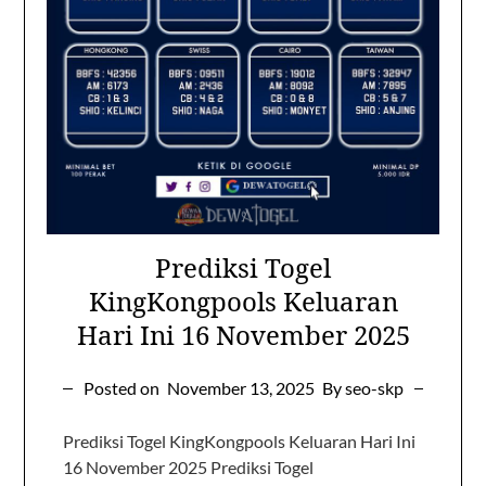
Prediksi Togel
KingKongpools Keluaran
Hari Ini 16 November 2025
Posted on
November 13, 2025
By seo-skp
Prediksi Togel KingKongpools Keluaran Hari Ini
16 November 2025 Prediksi Togel