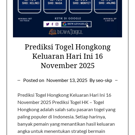
Prediksi Togel Hongkong
Keluaran Hari Ini 16
November 2025
Posted on
November 13, 2025
By seo-skp
Prediksi Togel Hongkong Keluaran Hari Ini 16
November 2025 Prediksi Togel HK – Togel
Hongkong adalah salah satu pasaran togel yang
paling populer di Indonesia. Setiap harinya,
banyak pemain yang menantikan hasil keluaran
angka untuk menentukan strategi bermain