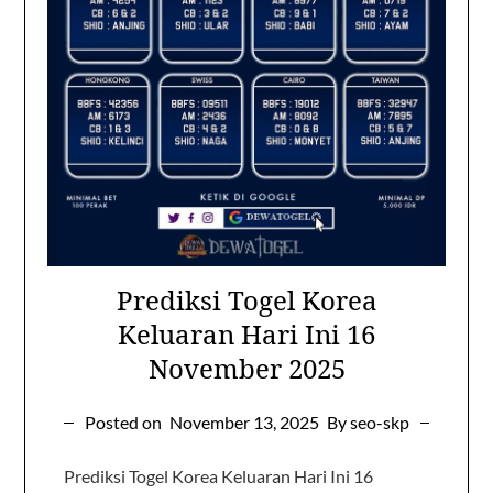
Prediksi Togel Korea
Keluaran Hari Ini 16
November 2025
Posted on
November 13, 2025
By seo-skp
Prediksi Togel Korea Keluaran Hari Ini 16