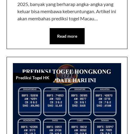
2025, banyak yang berharap angka-angka yang
keluar bisa membawa keberuntungan. Artikel ini
akan membahas prediksi togel Macau…
Read more
Prediksi Togel HK