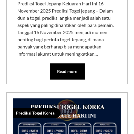
Prediksi Togel Jepang Keluaran Hari Ini 16
November 2025 Prediksi Togel jepang – Dalam
dunia togel, prediksi angka menjadi salah satu
aspek yang paling dinantikan oleh para pemain.
Tanggal 16 November 2025 menjadi momen
penting bagi pecinta togel Jepang, di mana
banyak yang berharap bisa mendapatkan
informasi akurat untuk meningkatkan…
Read more
Prediksi Togel Korea