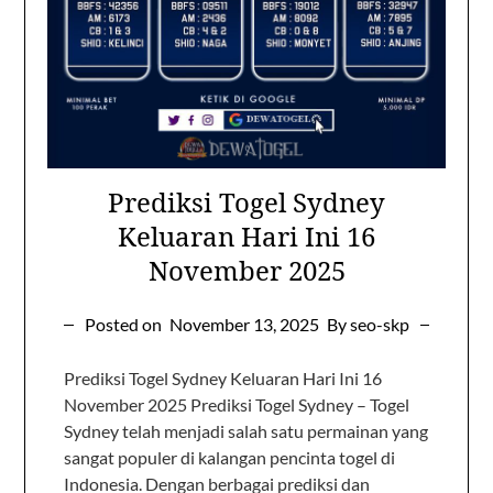
Prediksi Togel Sydney
Keluaran Hari Ini 16
November 2025
Posted on
November 13, 2025
By seo-skp
Prediksi Togel Sydney Keluaran Hari Ini 16
November 2025 Prediksi Togel Sydney – Togel
Sydney telah menjadi salah satu permainan yang
sangat populer di kalangan pencinta togel di
Indonesia. Dengan berbagai prediksi dan