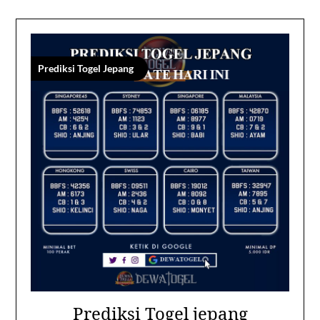
Prediksi Togel Jepang
Prediksi Togel jepang