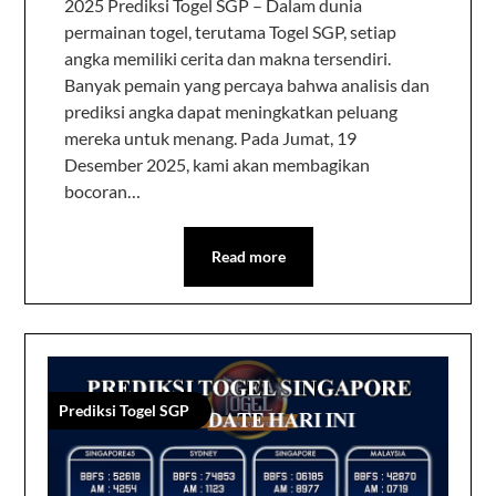
2025 Prediksi Togel SGP – Dalam dunia
permainan togel, terutama Togel SGP, setiap
angka memiliki cerita dan makna tersendiri.
Banyak pemain yang percaya bahwa analisis dan
prediksi angka dapat meningkatkan peluang
mereka untuk menang. Pada Jumat, 19
Desember 2025, kami akan membagikan
bocoran…
Read more
Prediksi Togel SGP