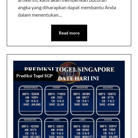
angka yang diharapkan dapat membantu Anda
dalam menentukan…
Read more
Prediksi Togel SGP