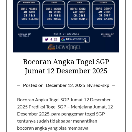
Bocoran Angka Togel SGP
Jumat 12 Desember 2025
Posted on
December 12, 2025
By seo-skp
Bocoran Angka Togel SGP Jumat 12 Desember
2025 Prediksi Togel SGP – Menjelang Jumat, 12
Desember 2025, para penggemar togel SGP
tentunya sudah tidak sabar menantikan
bocoran angka yang bisa membawa