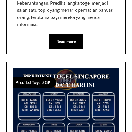
keberuntungan. Prediksi angka togel menjadi
salah satu topik yang menarik perhatian banyak
orang, terutama bagi mereka yang mencari
informasi…
Read more
Prediksi Togel SGP