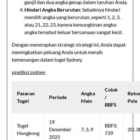
ganjil dan dua angka genap dalam taruhan Anda.
Hindari Angka Berurutan
: Sebaiknya hindari
memilih angka yang berurutan, seperti 1, 2, 3,
atau 21, 22, 23, karena kemungkinan angka-
angka tersebut keluar bersamaan sangat kecil.
Dengan menerapkan strategi-strategi ini, Anda dapat
meningkatkan peluang Anda untuk meraih
kemenangan dalam togel Sydney.
prediksi sydney
Colok
Pasaran
Angka
Reko
Periode
/
Togel
Main
Pola
BBFS
19
Togel
BBFS:
Desember
7, 3, 9
2D, 
Hongkong
739
2025