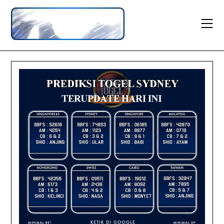
Skip
to
content