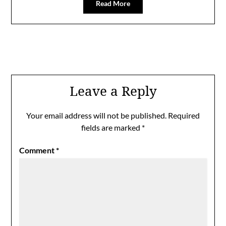
Read More
Leave a Reply
Your email address will not be published.
Required
fields are marked
*
Comment
*