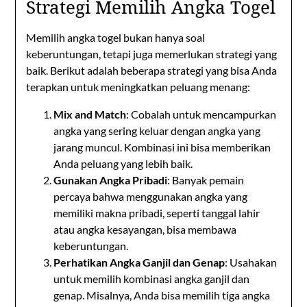
Strategi Memilih Angka Togel
Memilih angka togel bukan hanya soal
keberuntungan, tetapi juga memerlukan strategi yang
baik. Berikut adalah beberapa strategi yang bisa Anda
terapkan untuk meningkatkan peluang menang:
Mix and Match
: Cobalah untuk mencampurkan
angka yang sering keluar dengan angka yang
jarang muncul. Kombinasi ini bisa memberikan
Anda peluang yang lebih baik.
Gunakan Angka Pribadi
: Banyak pemain
percaya bahwa menggunakan angka yang
memiliki makna pribadi, seperti tanggal lahir
atau angka kesayangan, bisa membawa
keberuntungan.
Perhatikan Angka Ganjil dan Genap
: Usahakan
untuk memilih kombinasi angka ganjil dan
genap. Misalnya, Anda bisa memilih tiga angka