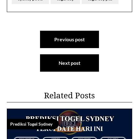
Post
Previous post
navigation
Next post
Related Posts
Prediksi Togel Sydney