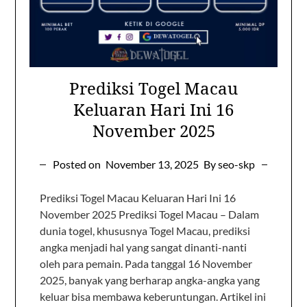
Prediksi Togel Macau
Keluaran Hari Ini 16
November 2025
Posted on
November 13, 2025
By seo-skp
Prediksi Togel Macau Keluaran Hari Ini 16
November 2025 Prediksi Togel Macau – Dalam
dunia togel, khususnya Togel Macau, prediksi
angka menjadi hal yang sangat dinanti-nanti
oleh para pemain. Pada tanggal 16 November
2025, banyak yang berharap angka-angka yang
keluar bisa membawa keberuntungan. Artikel ini