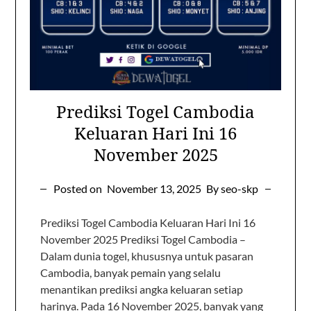
Prediksi Togel Cambodia
Keluaran Hari Ini 16
November 2025
Posted on
November 13, 2025
By seo-skp
Prediksi Togel Cambodia Keluaran Hari Ini 16
November 2025 Prediksi Togel Cambodia –
Dalam dunia togel, khususnya untuk pasaran
Cambodia, banyak pemain yang selalu
menantikan prediksi angka keluaran setiap
harinya. Pada 16 November 2025, banyak yang