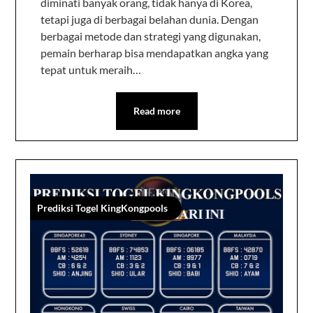
diminati banyak orang, tidak hanya di Korea,
tetapi juga di berbagai belahan dunia. Dengan
berbagai metode dan strategi yang digunakan,
pemain berharap bisa mendapatkan angka yang
tepat untuk meraih…
Read more
Prediksi Togel KingKongpools