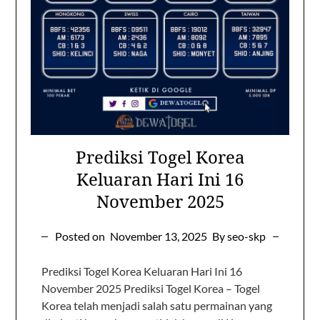
Prediksi Togel Korea
Keluaran Hari Ini 16
November 2025
Posted on
November 13, 2025
By seo-skp
Prediksi Togel Korea Keluaran Hari Ini 16
November 2025 Prediksi Togel Korea – Togel
Korea telah menjadi salah satu permainan yang