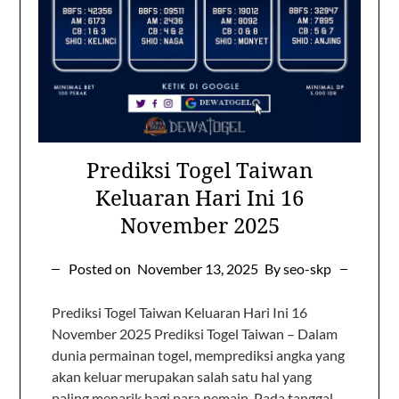
Prediksi Togel Taiwan
Keluaran Hari Ini 16
November 2025
Posted on
November 13, 2025
By seo-skp
Prediksi Togel Taiwan Keluaran Hari Ini 16
November 2025 Prediksi Togel Taiwan – Dalam
dunia permainan togel, memprediksi angka yang
akan keluar merupakan salah satu hal yang
paling menarik bagi para pemain. Pada tanggal