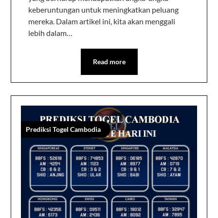
keberuntungan untuk meningkatkan peluang
mereka. Dalam artikel ini, kita akan menggali
lebih dalam…
Read more
Prediksi Togel Cambodia