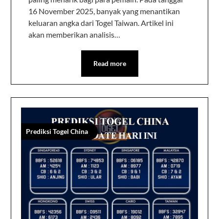
16 November 2025, banyak yang menantikan
keluaran angka dari Togel Taiwan. Artikel ini
akan memberikan analisis…
Read more
Prediksi Togel China