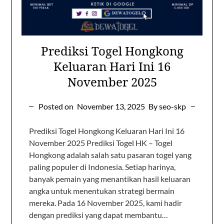
Prediksi Togel Hongkong
Keluaran Hari Ini 16
November 2025
Posted on
November 13, 2025
By seo-skp
Prediksi Togel Hongkong Keluaran Hari Ini 16
November 2025 Prediksi Togel HK – Togel
Hongkong adalah salah satu pasaran togel yang
paling populer di Indonesia. Setiap harinya,
banyak pemain yang menantikan hasil keluaran
angka untuk menentukan strategi bermain
mereka. Pada 16 November 2025, kami hadir
dengan prediksi yang dapat membantu…