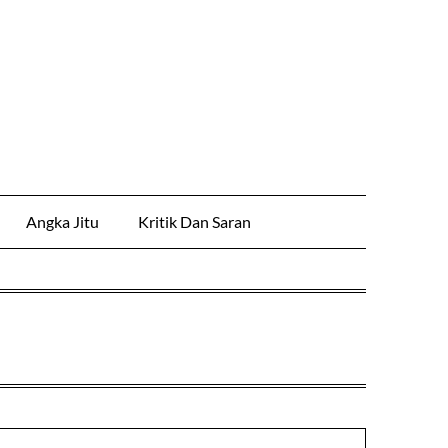
Angka Jitu
Kritik Dan Saran