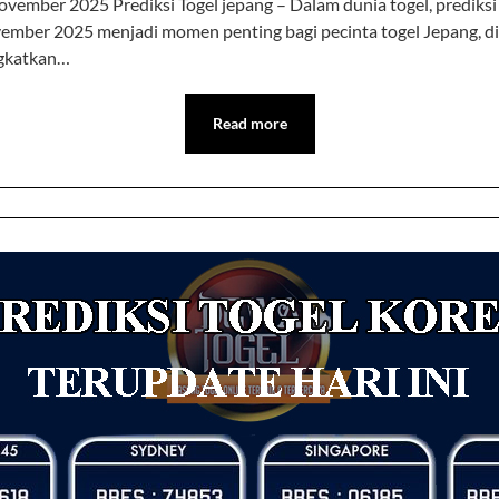
November 2025 Prediksi Togel jepang – Dalam dunia togel, prediksi
vember 2025 menjadi momen penting bagi pecinta togel Jepang, d
ngkatkan…
Read more