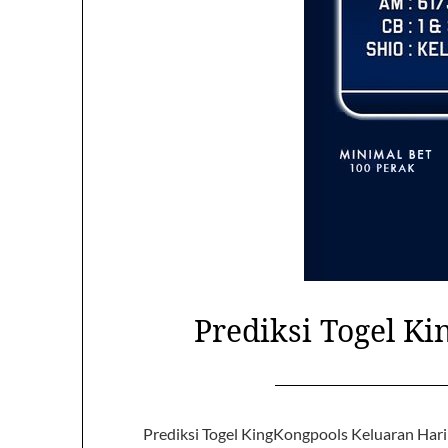
Prediksi Togel K
Prediksi Togel KingKongpools Keluaran Har