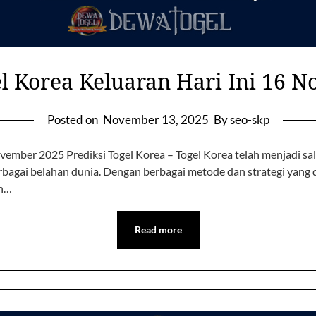
el Korea Keluaran Hari Ini 16 
Posted on
November 13, 2025
By seo-skp
ovember 2025 Prediksi Togel Korea – Togel Korea telah menjadi s
 berbagai belahan dunia. Dengan berbagai metode dan strategi yang
ih…
Read more