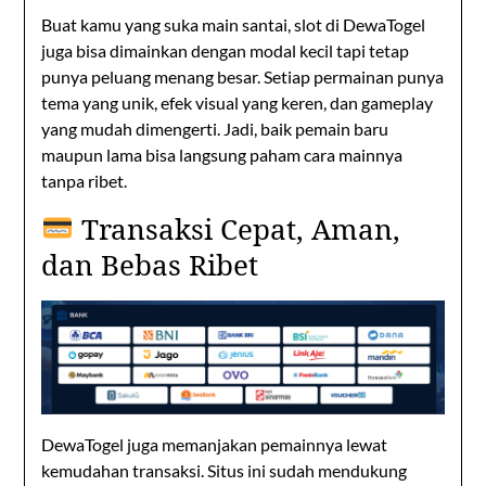
Buat kamu yang suka main santai, slot di DewaTogel
juga bisa dimainkan dengan modal kecil tapi tetap
punya peluang menang besar. Setiap permainan punya
tema yang unik, efek visual yang keren, dan gameplay
yang mudah dimengerti. Jadi, baik pemain baru
maupun lama bisa langsung paham cara mainnya
tanpa ribet.
Transaksi Cepat, Aman,
dan Bebas Ribet
DewaTogel juga memanjakan pemainnya lewat
kemudahan transaksi. Situs ini sudah mendukung