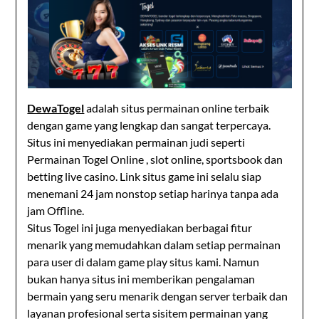
DewaTogel
adalah situs permainan online terbaik
dengan game yang lengkap dan sangat terpercaya.
Situs ini menyediakan permainan judi seperti
Permainan Togel Online , slot online, sportsbook dan
betting live casino. Link situs game ini selalu siap
menemani 24 jam nonstop setiap harinya tanpa ada
jam Offline.
Situs Togel ini juga menyediakan berbagai fitur
menarik yang memudahkan dalam setiap permainan
para user di dalam game play situs kami. Namun
bukan hanya situs ini memberikan pengalaman
bermain yang seru menarik dengan server terbaik dan
layanan profesional serta sisitem permainan yang