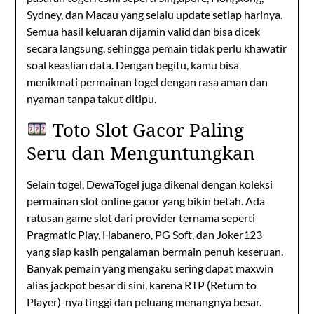
Sydney, dan Macau yang selalu update setiap harinya.
Semua hasil keluaran dijamin valid dan bisa dicek
secara langsung, sehingga pemain tidak perlu khawatir
soal keaslian data. Dengan begitu, kamu bisa
menikmati permainan togel dengan rasa aman dan
nyaman tanpa takut ditipu.
Toto Slot Gacor Paling
Seru dan Menguntungkan
Selain togel, DewaTogel juga dikenal dengan koleksi
permainan slot online gacor yang bikin betah. Ada
ratusan game slot dari provider ternama seperti
Pragmatic Play, Habanero, PG Soft, dan Joker123
yang siap kasih pengalaman bermain penuh keseruan.
Banyak pemain yang mengaku sering dapat maxwin
alias jackpot besar di sini, karena RTP (Return to
Player)-nya tinggi dan peluang menangnya besar.