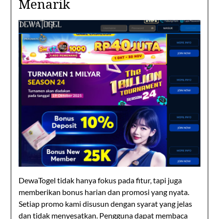
Menarik
DewaTogel tidak hanya fokus pada fitur, tapi juga
memberikan bonus harian dan promosi yang nyata.
Setiap promo kami disusun dengan syarat yang jelas
dan tidak menyesatkan. Pengguna dapat membaca