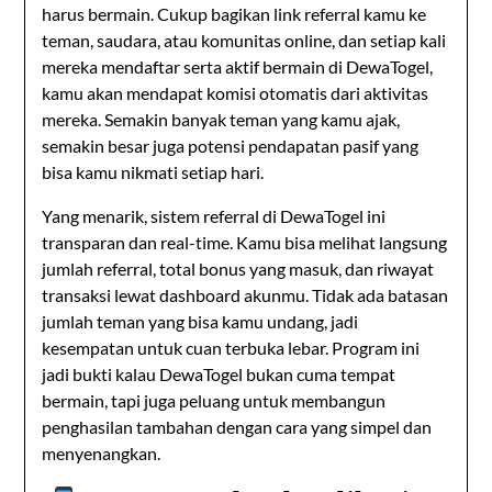
harus bermain. Cukup bagikan link referral kamu ke
teman, saudara, atau komunitas online, dan setiap kali
mereka mendaftar serta aktif bermain di DewaTogel,
kamu akan mendapat komisi otomatis dari aktivitas
mereka. Semakin banyak teman yang kamu ajak,
semakin besar juga potensi pendapatan pasif yang
bisa kamu nikmati setiap hari.
Yang menarik, sistem referral di DewaTogel ini
transparan dan real-time. Kamu bisa melihat langsung
jumlah referral, total bonus yang masuk, dan riwayat
transaksi lewat dashboard akunmu. Tidak ada batasan
jumlah teman yang bisa kamu undang, jadi
kesempatan untuk cuan terbuka lebar. Program ini
jadi bukti kalau DewaTogel bukan cuma tempat
bermain, tapi juga peluang untuk membangun
penghasilan tambahan dengan cara yang simpel dan
menyenangkan.