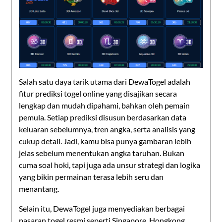
Salah satu daya tarik utama dari DewaTogel adalah
fitur prediksi togel online yang disajikan secara
lengkap dan mudah dipahami, bahkan oleh pemain
pemula. Setiap prediksi disusun berdasarkan data
keluaran sebelumnya, tren angka, serta analisis yang
cukup detail. Jadi, kamu bisa punya gambaran lebih
jelas sebelum menentukan angka taruhan. Bukan
cuma soal hoki, tapi juga ada unsur strategi dan logika
yang bikin permainan terasa lebih seru dan
menantang.
Selain itu, DewaTogel juga menyediakan berbagai
pasaran togel resmi seperti Singapore, Hongkong,