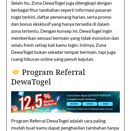
Selain itu, Zona DewaTogel juga dilengkapi dengan
berbagai fitur tambahan seperti informasi pasaran
togel terkini, daftar pemenang harian, serta promo
dan bonus eksklusif yang hanya tersedia di dalam
zona tertentu. Dengan konsep ini, DewaTogel ingin
memberikan sensasi bermain yang tidak monoton dan
selalu fresh setiap kali kamu login. Intinya, Zona
DewaTogel bukan sekadar tempat bermain, tapi juga
ruang hiburan online yang penuh kejutan.
Program Referral
DewaTogel
Program Referral DewaTogel adalah cara paling
mudah buat kamu dapat penghasilan tambahan tanpa