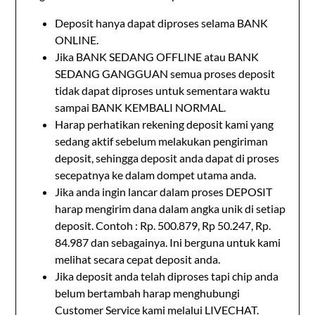
Deposit hanya dapat diproses selama BANK
ONLINE.
Jika BANK SEDANG OFFLINE atau BANK
SEDANG GANGGUAN semua proses deposit
tidak dapat diproses untuk sementara waktu
sampai BANK KEMBALI NORMAL.
Harap perhatikan rekening deposit kami yang
sedang aktif sebelum melakukan pengiriman
deposit, sehingga deposit anda dapat di proses
secepatnya ke dalam dompet utama anda.
Jika anda ingin lancar dalam proses DEPOSIT
harap mengirim dana dalam angka unik di setiap
deposit. Contoh : Rp. 500.879, Rp 50.247, Rp.
84.987 dan sebagainya. Ini berguna untuk kami
melihat secara cepat deposit anda.
Jika deposit anda telah diproses tapi chip anda
belum bertambah harap menghubungi
Customer Service kami melalui LIVECHAT.