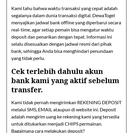
Kami tahu bahwa waktu transaksi yang cepat adalah
segalanya dalam dunia transaksi digital. DewaTogel
menyajikan jadwal bank offline yang diperbarui secara
real-time, agar setiap pemain bisa mengatur waktu
deposit dan penarikan dengan tepat. Informasi ini
selalu disesuaikan dengan jadwal resmi dari pihak
bank, sehingga Anda bisa menghindari penundaan
yang tidak perlu.
Cek terlebih dahulu akun
bank kami yang aktif sebelum
transfer.
Kami tidak pernah mengirimkan REKENING DEPOSIT
melalui SMS, EMAIL ataupun di website ini. Deposit
adalah mengirim uang ke rekening kami yang tersedia
untuk ditukarkan menjadi CHIPS permainan.
Bagaimana cara melakukan deposit?