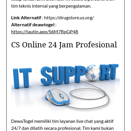
tim teknis internal yang berpengalaman.
Link Alternatif
: https://drugstore.us.org/
Alternatif deawtogel
:
https://tautin.app/S6M7RpGP48
CS Online 24 Jam Profesional
DewaTogel memiliki tim layanan live chat yang aktif
24/7 dan dilatih secara profesional. Tim kami bukan