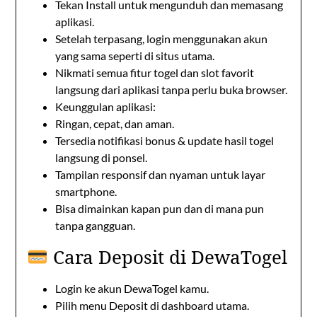
Tekan Install untuk mengunduh dan memasang
aplikasi.
Setelah terpasang, login menggunakan akun
yang sama seperti di situs utama.
Nikmati semua fitur togel dan slot favorit
langsung dari aplikasi tanpa perlu buka browser.
Keunggulan aplikasi:
Ringan, cepat, dan aman.
Tersedia notifikasi bonus & update hasil togel
langsung di ponsel.
Tampilan responsif dan nyaman untuk layar
smartphone.
Bisa dimainkan kapan pun dan di mana pun
tanpa gangguan.
Cara Deposit di DewaTogel
Login ke akun DewaTogel kamu.
Pilih menu Deposit di dashboard utama.