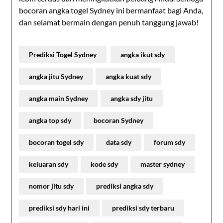
bocoran angka togel Sydney ini bermanfaat bagi Anda,
dan selamat bermain dengan penuh tanggung jawab!
Prediksi Togel Sydney
angka ikut sdy
angka jitu Sydney
angka kuat sdy
angka main Sydney
angka sdy jitu
angka top sdy
bocoran Sydney
bocoran togel sdy
data sdy
forum sdy
keluaran sdy
kode sdy
master sydney
nomor jitu sdy
prediksi angka sdy
prediksi sdy hari ini
prediksi sdy terbaru