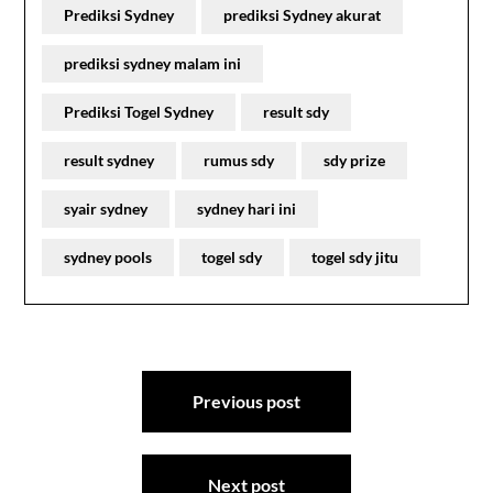
Prediksi Sydney
prediksi Sydney akurat
prediksi sydney malam ini
Prediksi Togel Sydney
result sdy
result sydney
rumus sdy
sdy prize
syair sydney
sydney hari ini
sydney pools
togel sdy
togel sdy jitu
Post
Previous post
navigation
Next post