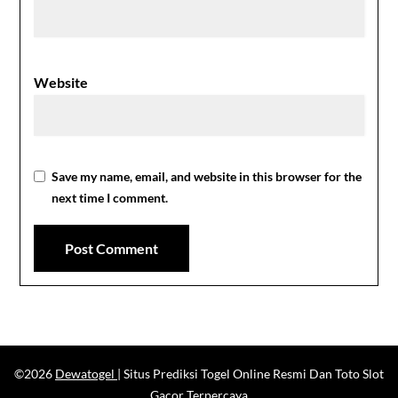
Website
Save my name, email, and website in this browser for the
next time I comment.
©2026
Dewatogel
| Situs Prediksi Togel Online Resmi Dan Toto Slot
Gacor Terpercaya