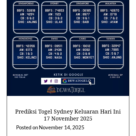
Prediksi Togel Sydney Keluaran Hari Ini
17 November 2025
Posted on
November 14, 2025