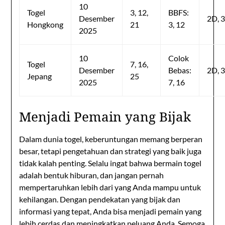
10
Togel
3, 12,
BBFS:
Desember
2D, 
Hongkong
21
3, 12
2025
10
Colok
Togel
7, 16,
Desember
Bebas:
2D, 
Jepang
25
2025
7, 16
Menjadi Pemain yang Bijak
Dalam dunia togel, keberuntungan memang berperan
besar, tetapi pengetahuan dan strategi yang baik juga
tidak kalah penting. Selalu ingat bahwa bermain togel
adalah bentuk hiburan, dan jangan pernah
mempertaruhkan lebih dari yang Anda mampu untuk
kehilangan. Dengan pendekatan yang bijak dan
informasi yang tepat, Anda bisa menjadi pemain yang
lebih cerdas dan meningkatkan peluang Anda. Semoga