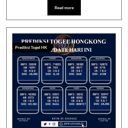
Read more
Prediksi Togel HK