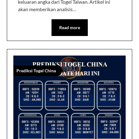
keluaran angka dari Togel Taiwan. Artikel ini
akan memberikan analisis…
Read more
Prediksi Togel China