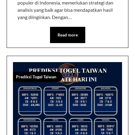
populer di Indonesia, memerlukan strategi dan
analisis yang baik agar bisa mendapatkan hasil
yang diinginkan. Dengan…
Read more
Prediksi Togel Taiwan