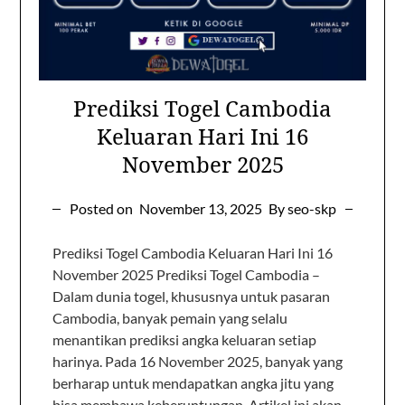
Prediksi Togel Cambodia
Keluaran Hari Ini 16
November 2025
Posted on
November 13, 2025
By seo-skp
Prediksi Togel Cambodia Keluaran Hari Ini 16
November 2025 Prediksi Togel Cambodia –
Dalam dunia togel, khususnya untuk pasaran
Cambodia, banyak pemain yang selalu
menantikan prediksi angka keluaran setiap
harinya. Pada 16 November 2025, banyak yang
berharap untuk mendapatkan angka jitu yang
bisa membawa keberuntungan. Artikel ini akan