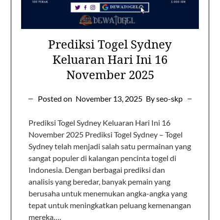
Prediksi Togel Sydney
Keluaran Hari Ini 16
November 2025
Posted on
November 13, 2025
By seo-skp
Prediksi Togel Sydney Keluaran Hari Ini 16
November 2025 Prediksi Togel Sydney – Togel
Sydney telah menjadi salah satu permainan yang
sangat populer di kalangan pencinta togel di
Indonesia. Dengan berbagai prediksi dan
analisis yang beredar, banyak pemain yang
berusaha untuk menemukan angka-angka yang
tepat untuk meningkatkan peluang kemenangan
mereka….