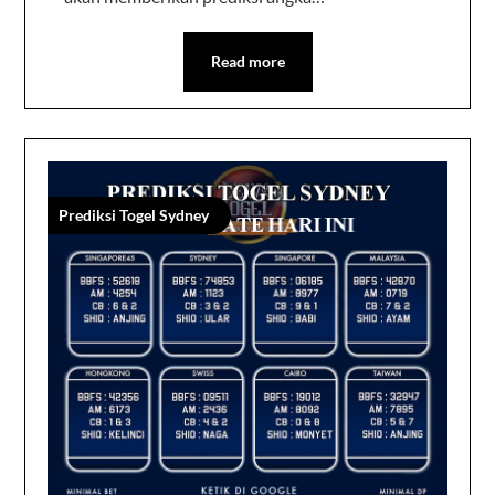
Read more
Prediksi Togel Sydney