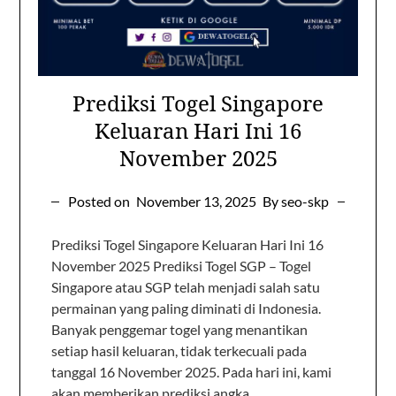
Prediksi Togel Singapore
Keluaran Hari Ini 16
November 2025
Posted on
November 13, 2025
By seo-skp
Prediksi Togel Singapore Keluaran Hari Ini 16
November 2025 Prediksi Togel SGP – Togel
Singapore atau SGP telah menjadi salah satu
permainan yang paling diminati di Indonesia.
Banyak penggemar togel yang menantikan
setiap hasil keluaran, tidak terkecuali pada
tanggal 16 November 2025. Pada hari ini, kami
akan memberikan prediksi angka…