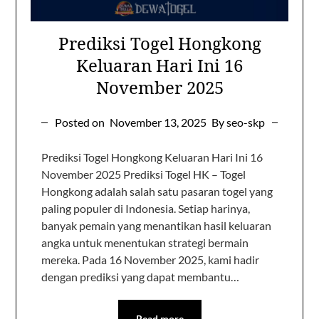
Prediksi Togel Hongkong
Keluaran Hari Ini 16
November 2025
Posted on
November 13, 2025
By seo-skp
Prediksi Togel Hongkong Keluaran Hari Ini 16
November 2025 Prediksi Togel HK – Togel
Hongkong adalah salah satu pasaran togel yang
paling populer di Indonesia. Setiap harinya,
banyak pemain yang menantikan hasil keluaran
angka untuk menentukan strategi bermain
mereka. Pada 16 November 2025, kami hadir
dengan prediksi yang dapat membantu…
Read more