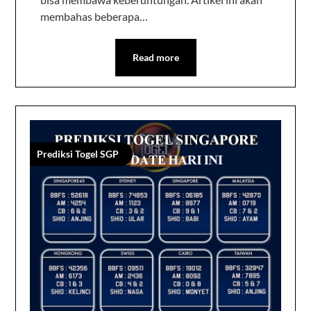
membahas beberapa…
Read more
Prediksi Togel SGP