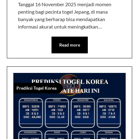
Tanggal 16 November 2025 menjadi momen
penting bagi pecinta togel Jepang, di mana
banyak yang berharap bisa mendapatkan
informasi akurat untuk meningkatkan…
Read more
Prediksi Togel Korea