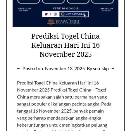
Prediksi Togel China
Keluaran Hari Ini 16
November 2025
Posted on
November 13, 2025
By seo-skp
Prediksi Togel China Keluaran Hari Ini 16
November 2025 Prediksi Togel China – Togel
China merupakan salah satu permainan yang
sangat populer di kalangan pecinta angka. Pada
tanggal 16 November 2025, banyak pemain
yang berharap mendapatkan angka-angka
keberuntungan untuk meningkatkan peluang