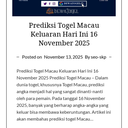
Prediksi Togel Macau
Keluaran Hari Ini 16
November 2025
Posted on
November 13, 2025
By seo-skp
Prediksi Togel Macau Keluaran Hari Ini 16
November 2025 Prediksi Togel Macau – Dalam
dunia togel, khususnya Togel Macau, prediksi
angka menjadi hal yang sangat dinanti-nanti
oleh para pemain. Pada tanggal 16 November
2025, banyak yang berharap angka-angka yang
keluar bisa membawa keberuntungan. Artikel ini
akan membahas prediksi togel Macau…