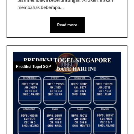
membahas beberapa…
Read more
Prediksi Togel SGP