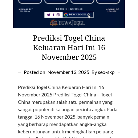
Prediksi Togel China
Keluaran Hari Ini 16
November 2025
Posted on
November 13, 2025
By seo-skp
Prediksi Togel China Keluaran Hari Ini 16
November 2025 Prediksi Togel China – Togel
China merupakan salah satu permainan yang
sangat populer di kalangan pecinta angka. Pada
tanggal 16 November 2025, banyak pemain
yang berharap mendapatkan angka-angka
keberuntungan untuk meningkatkan peluang