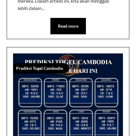
mereka. Dalam artikel ini, kita akan menggali
lebih dalam…
Read more
Prediksi Togel Cambodia