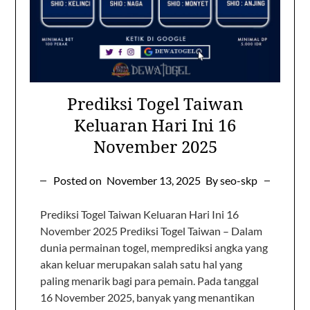
Prediksi Togel Taiwan
Keluaran Hari Ini 16
November 2025
Posted on
November 13, 2025
By seo-skp
Prediksi Togel Taiwan Keluaran Hari Ini 16
November 2025 Prediksi Togel Taiwan – Dalam
dunia permainan togel, memprediksi angka yang
akan keluar merupakan salah satu hal yang
paling menarik bagi para pemain. Pada tanggal
16 November 2025, banyak yang menantikan