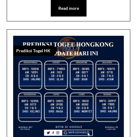
Read more
Prediksi Togel HK