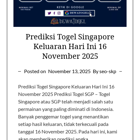
Prediksi Togel Singapore
Keluaran Hari Ini 16
November 2025
Posted on
November 13, 2025
By seo-skp
Prediksi Togel Singapore Keluaran Hari Ini 16
November 2025 Prediksi Togel SGP – Togel
Singapore atau SGP telah menjadi salah satu
permainan yang paling diminati di Indonesia.
Banyak penggemar togel yang menantikan
setiap hasil keluaran, tidak terkecuali pada
tanggal 16 November 2025. Pada hari ini, kami
akan memberikan prediksi angka…