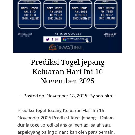
Prediksi Togel jepang
Keluaran Hari Ini 16
November 2025
Posted on
November 13, 2025
By seo-skp
Prediksi Togel Jepang Keluaran Hari Ini 16
November 2025 Prediksi Togel jepang – Dalam
dunia togel, prediksi angka menjadi salah satu
aspek yang paling dinantikan oleh para pemain.