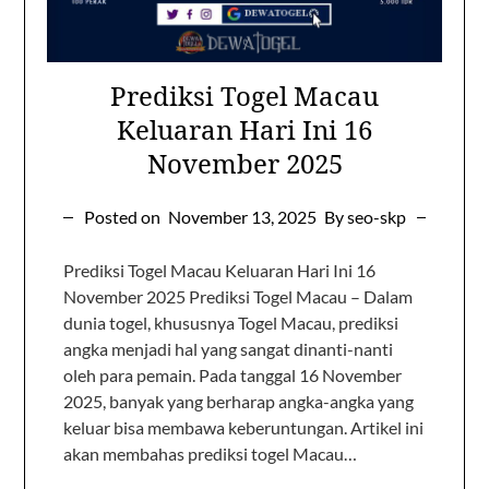
Prediksi Togel Macau
Keluaran Hari Ini 16
November 2025
Posted on
November 13, 2025
By seo-skp
Prediksi Togel Macau Keluaran Hari Ini 16
November 2025 Prediksi Togel Macau – Dalam
dunia togel, khususnya Togel Macau, prediksi
angka menjadi hal yang sangat dinanti-nanti
oleh para pemain. Pada tanggal 16 November
2025, banyak yang berharap angka-angka yang
keluar bisa membawa keberuntungan. Artikel ini
akan membahas prediksi togel Macau…