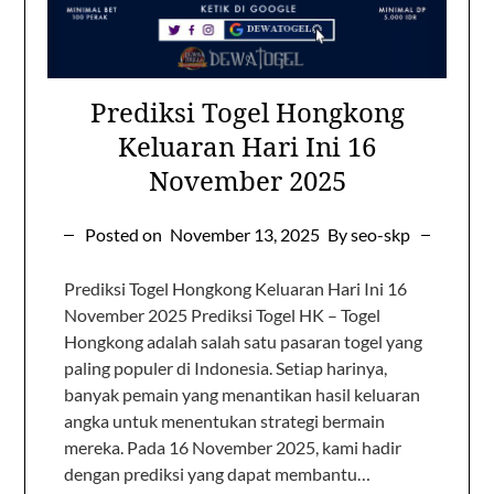
Prediksi Togel Hongkong
Keluaran Hari Ini 16
November 2025
Posted on
November 13, 2025
By seo-skp
Prediksi Togel Hongkong Keluaran Hari Ini 16
November 2025 Prediksi Togel HK – Togel
Hongkong adalah salah satu pasaran togel yang
paling populer di Indonesia. Setiap harinya,
banyak pemain yang menantikan hasil keluaran
angka untuk menentukan strategi bermain
mereka. Pada 16 November 2025, kami hadir
dengan prediksi yang dapat membantu…