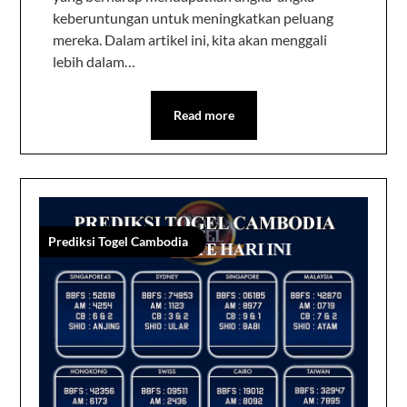
keberuntungan untuk meningkatkan peluang
mereka. Dalam artikel ini, kita akan menggali
lebih dalam…
Read more
Prediksi Togel Cambodia