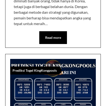
diminati banyak orang, tidak hanya di Korea,
tetapi juga di berbagai belahan dunia. Dengan
berbagai metode dan strategi yang digunakan,
pemain berharap bisa mendapatkan angka yang
tepat untuk meraih…
Read more
Prediksi Togel KingKongpools