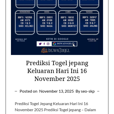
Prediksi Togel jepang
Keluaran Hari Ini 16
November 2025
Posted on
November 13, 2025
By seo-skp
Prediksi Togel Jepang Keluaran Hari Ini 16
November 2025 Prediksi Togel jepang – Dalam