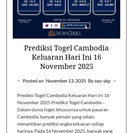
Prediksi Togel Cambodia
Keluaran Hari Ini 16
November 2025
Posted on
November 13, 2025
By seo-skp
Prediksi Togel Cambodia Keluaran Hari Ini 16
November 2025 Prediksi Togel Cambodia –
Dalam dunia togel, khususnya untuk pasaran
Cambodia, banyak pemain yang selalu
menantikan prediksi angka keluaran setiap
harinya. Pada 16 November 2025, banyak yang