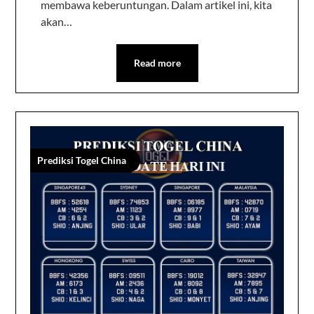
membawa keberuntungan. Dalam artikel ini, kita
akan…
Read more
Prediksi Togel China