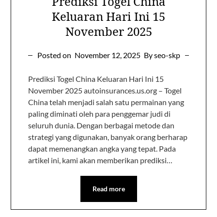
Prediksi Togel China
Keluaran Hari Ini 15
November 2025
Posted on
November 12, 2025
By seo-skp
Prediksi Togel China Keluaran Hari Ini 15
November 2025 autoinsurances.us.org – Togel
China telah menjadi salah satu permainan yang
paling diminati oleh para penggemar judi di
seluruh dunia. Dengan berbagai metode dan
strategi yang digunakan, banyak orang berharap
dapat memenangkan angka yang tepat. Pada
artikel ini, kami akan memberikan prediksi…
Read more