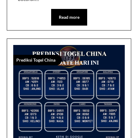
Read more
Prediksi Togel China