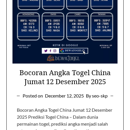
Bocoran Angka Togel China
Jumat 12 Desember 2025
Posted on
December 12, 2025
By seo-skp
Bocoran Angka Togel China Jumat 12 Desember
2025 Prediksi Togel China – Dalam dunia
permainan togel, prediksi angka menjadi salah