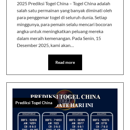
2025 Prediksi Togel China – Togel China adalah
salah satu permainan yang banyak diminati oleh
para penggemar togel di seluruh dunia. Setiap
minggunya, para pemain selalu mencari bocoran
angka untuk meningkatkan peluang mereka
dalam meraih kemenangan. Pada Senin, 15
Desember 2025, kami akan…
Read more
Prediksi Togel China