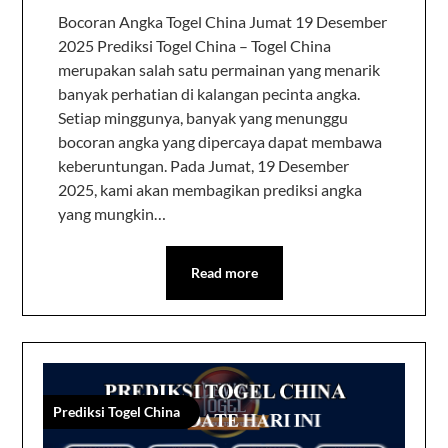
Bocoran Angka Togel China Jumat 19 Desember
2025 Prediksi Togel China – Togel China
merupakan salah satu permainan yang menarik
banyak perhatian di kalangan pecinta angka.
Setiap minggunya, banyak yang menunggu
bocoran angka yang dipercaya dapat membawa
keberuntungan. Pada Jumat, 19 Desember
2025, kami akan membagikan prediksi angka
yang mungkin…
Read more
Prediksi Togel China