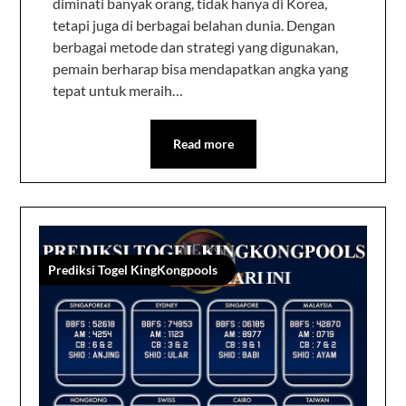
diminati banyak orang, tidak hanya di Korea,
tetapi juga di berbagai belahan dunia. Dengan
berbagai metode dan strategi yang digunakan,
pemain berharap bisa mendapatkan angka yang
tepat untuk meraih…
Read more
Prediksi Togel KingKongpools