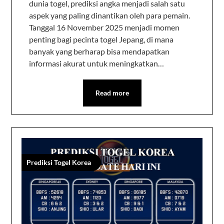
dunia togel, prediksi angka menjadi salah satu
aspek yang paling dinantikan oleh para pemain.
Tanggal 16 November 2025 menjadi momen
penting bagi pecinta togel Jepang, di mana
banyak yang berharap bisa mendapatkan
informasi akurat untuk meningkatkan…
Read more
Prediksi Togel Korea