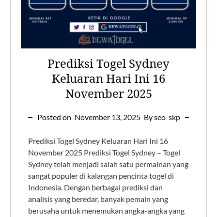
Prediksi Togel Sydney
Keluaran Hari Ini 16
November 2025
Posted on
November 13, 2025
By seo-skp
Prediksi Togel Sydney Keluaran Hari Ini 16
November 2025 Prediksi Togel Sydney – Togel
Sydney telah menjadi salah satu permainan yang
sangat populer di kalangan pencinta togel di
Indonesia. Dengan berbagai prediksi dan
analisis yang beredar, banyak pemain yang
berusaha untuk menemukan angka-angka yang