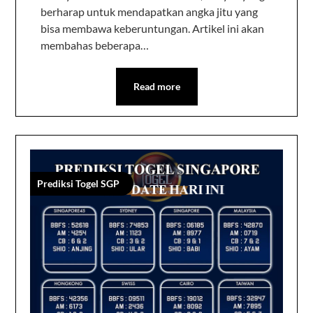
berharap untuk mendapatkan angka jitu yang
bisa membawa keberuntungan. Artikel ini akan
membahas beberapa…
Read more
Prediksi Togel SGP