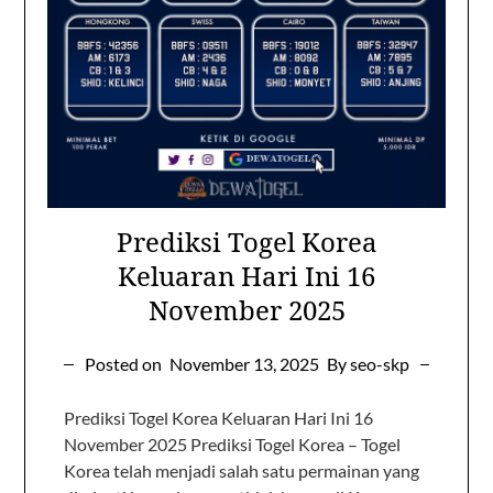
Prediksi Togel Korea
Keluaran Hari Ini 16
November 2025
Posted on
November 13, 2025
By seo-skp
Prediksi Togel Korea Keluaran Hari Ini 16
November 2025 Prediksi Togel Korea – Togel
Korea telah menjadi salah satu permainan yang