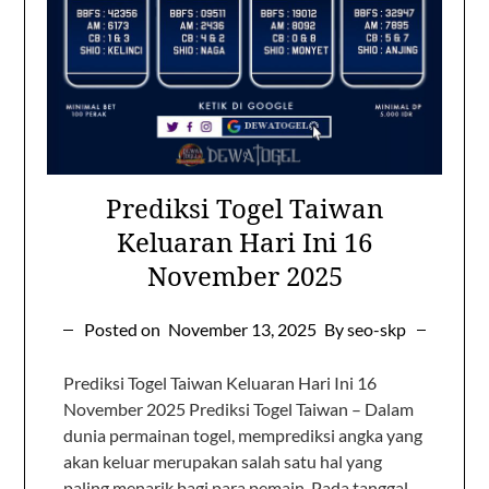
Prediksi Togel Taiwan
Keluaran Hari Ini 16
November 2025
Posted on
November 13, 2025
By seo-skp
Prediksi Togel Taiwan Keluaran Hari Ini 16
November 2025 Prediksi Togel Taiwan – Dalam
dunia permainan togel, memprediksi angka yang
akan keluar merupakan salah satu hal yang
paling menarik bagi para pemain. Pada tanggal