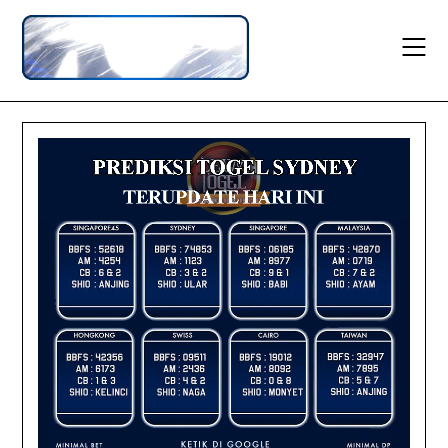
Skip
to
content