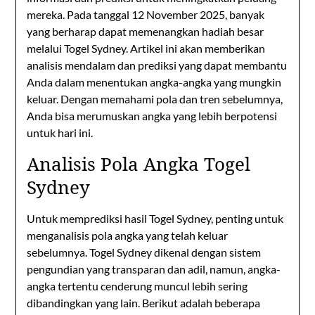
mereka. Pada tanggal 12 November 2025, banyak
yang berharap dapat memenangkan hadiah besar
melalui Togel Sydney. Artikel ini akan memberikan
analisis mendalam dan prediksi yang dapat membantu
Anda dalam menentukan angka-angka yang mungkin
keluar. Dengan memahami pola dan tren sebelumnya,
Anda bisa merumuskan angka yang lebih berpotensi
untuk hari ini.
Analisis Pola Angka Togel
Sydney
Untuk memprediksi hasil Togel Sydney, penting untuk
menganalisis pola angka yang telah keluar
sebelumnya. Togel Sydney dikenal dengan sistem
pengundian yang transparan dan adil, namun, angka-
angka tertentu cenderung muncul lebih sering
dibandingkan yang lain. Berikut adalah beberapa