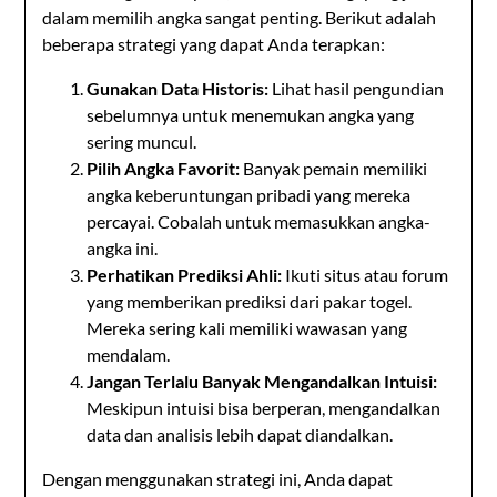
dalam memilih angka sangat penting. Berikut adalah
beberapa strategi yang dapat Anda terapkan:
Gunakan Data Historis:
Lihat hasil pengundian
sebelumnya untuk menemukan angka yang
sering muncul.
Pilih Angka Favorit:
Banyak pemain memiliki
angka keberuntungan pribadi yang mereka
percayai. Cobalah untuk memasukkan angka-
angka ini.
Perhatikan Prediksi Ahli:
Ikuti situs atau forum
yang memberikan prediksi dari pakar togel.
Mereka sering kali memiliki wawasan yang
mendalam.
Jangan Terlalu Banyak Mengandalkan Intuisi:
Meskipun intuisi bisa berperan, mengandalkan
data dan analisis lebih dapat diandalkan.
Dengan menggunakan strategi ini, Anda dapat