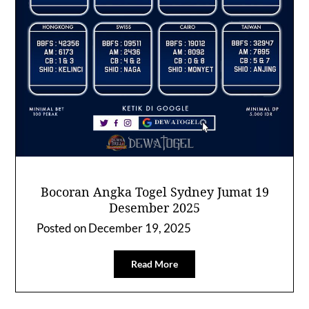
Bocoran Angka Togel Sydney Jumat 19
Desember 2025
Posted on
December 19, 2025
Read More