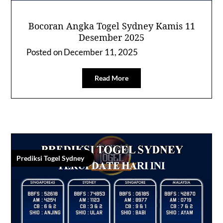
Bocoran Angka Togel Sydney Kamis 11
Desember 2025
Posted on
December 11, 2025
Read More
Prediksi Togel Sydney