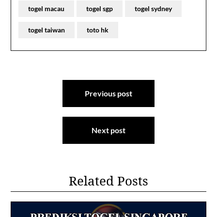
togel macau
togel sgp
togel sydney
togel taiwan
toto hk
Post
Previous post
navigation
Next post
Related Posts