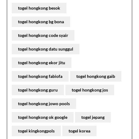
togel hongkong besok
togel hongkong bg bona
togel hongkong code syair
togel hongkong datu sunggul
togel hongkong ekor jitu
togel hongkong fabiofa
togel hongkong gaib
togel hongkong guru
togel hongkong jos
togel hongkong jowo pools
togel hongkong ok google
togel jepang
togel kingkongpols
togel korea