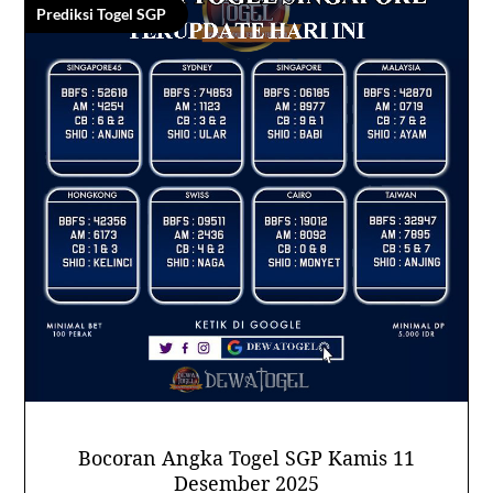
Prediksi Togel SGP
Bocoran Angka Togel SGP Kamis 11
Desember 2025