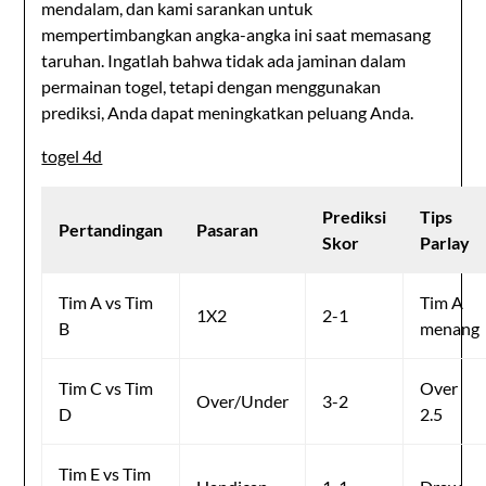
mendalam, dan kami sarankan untuk
mempertimbangkan angka-angka ini saat memasang
taruhan. Ingatlah bahwa tidak ada jaminan dalam
permainan togel, tetapi dengan menggunakan
prediksi, Anda dapat meningkatkan peluang Anda.
togel 4d
Prediksi
Tips
Pertandingan
Pasaran
Skor
Parlay
Tim A vs Tim
Tim A
1X2
2-1
B
menang
Tim C vs Tim
Over
Over/Under
3-2
D
2.5
Tim E vs Tim