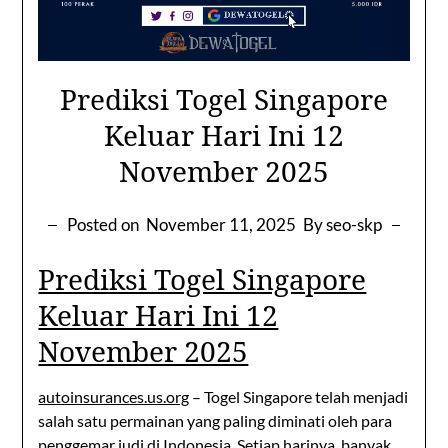
Prediksi Togel Singapore
Keluar Hari Ini 12
November 2025
Posted on
November 11, 2025
By seo-skp
Prediksi Togel Singapore
Keluar Hari Ini 12
November 2025
autoinsurances.us.org
– Togel Singapore telah menjadi
salah satu permainan yang paling diminati oleh para
penggemar judi di Indonesia. Setiap harinya, banyak