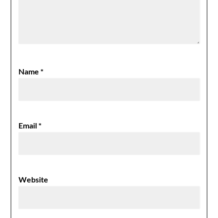
Name
*
Email
*
Website