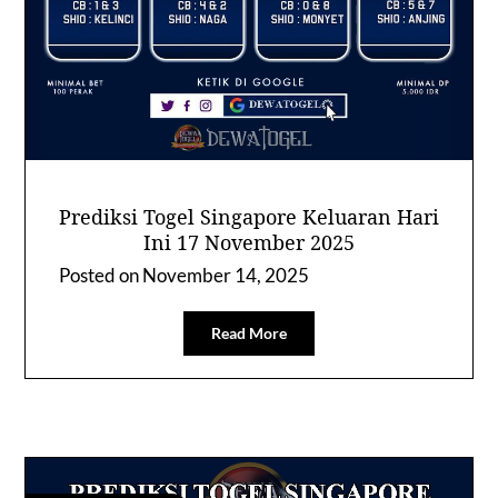
Prediksi Togel Singapore Keluaran Hari
Ini 17 November 2025
Posted on
November 14, 2025
Read More