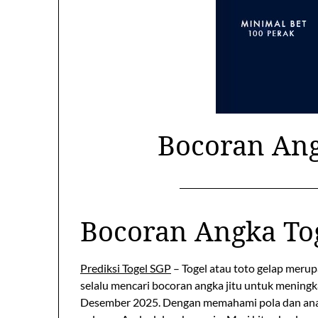
Bocoran Ang
Bocoran Angka Tog
Prediksi Togel SGP
– Togel atau toto gelap merup
selalu mencari bocoran angka jitu untuk meningk
Desember 2025. Dengan memahami pola dan anal