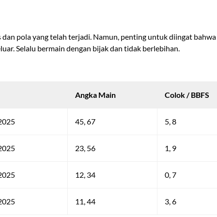
s dan pola yang telah terjadi. Namun, penting untuk diingat bahwa
uar. Selalu bermain dengan bijak dan tidak berlebihan.
Angka Main
Colok / BBFS
2025
45, 67
5, 8
2025
23, 56
1, 9
2025
12, 34
0, 7
2025
11, 44
3, 6