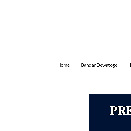
Skip
to
content
Home
Bandar Dewatogel