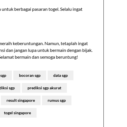
untuk berbagai pasaran togel. Selalu ingat
meraih keberuntungan. Namun, tetaplah ingat
nsi dan jangan lupa untuk bermain dengan bijak.
 Selamat bermain dan semoga beruntung!
 sgp
bocoran sgp
data sgp
diksi sgp
prediksi sgp akurat
result singapore
rumus sgp
togel singapore