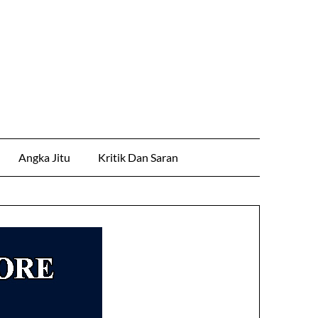
Angka Jitu
Kritik Dan Saran