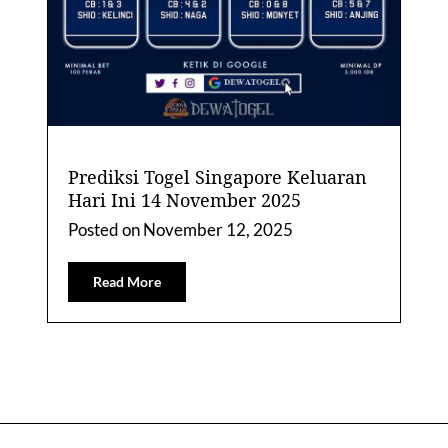
Prediksi Togel Singapore Keluaran
Hari Ini 14 November 2025
Posted on
November 12, 2025
Read More