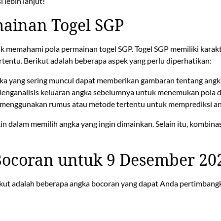
 lebih lanjut!
ainan Togel SGP
memahami pola permainan togel SGP. Togel SGP memiliki karakte
tentu. Berikut adalah beberapa aspek yang perlu diperhatikan:
a yang sering muncul dapat memberikan gambaran tentang angka
nganalisis keluaran angka sebelumnya untuk menemukan pola d
enggunakan rumus atau metode tertentu untuk memprediksi angk
n dalam memilih angka yang ingin dimainkan. Selain itu, kombinas
ocoran untuk 9 Desember 20
rikut adalah beberapa angka bocoran yang dapat Anda pertimbang