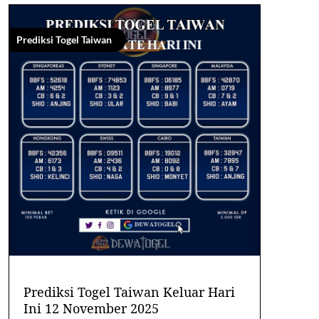
Prediksi Togel Taiwan
Prediksi Togel Taiwan Keluar Hari
Ini 12 November 2025