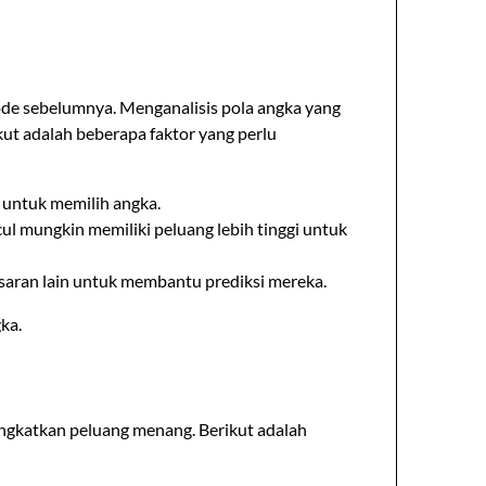
iode sebelumnya. Menganalisis pola angka yang
ut adalah beberapa faktor yang perlu
 untuk memilih angka.
cul mungkin memiliki peluang lebih tinggi untuk
aran lain untuk membantu prediksi mereka.
ka.
ingkatkan peluang menang. Berikut adalah