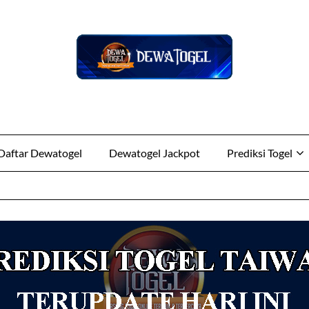
Daftar Dewatogel
Dewatogel Jackpot
Prediksi Togel