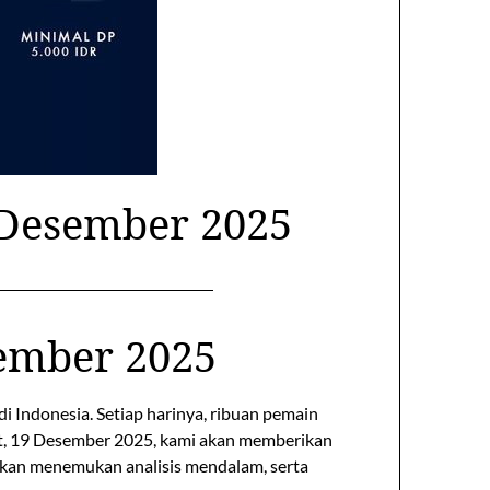
 Desember 2025
ember 2025
i Indonesia. Setiap harinya, ribuan pemain
, 19 Desember 2025, kami akan memberikan
akan menemukan analisis mendalam, serta