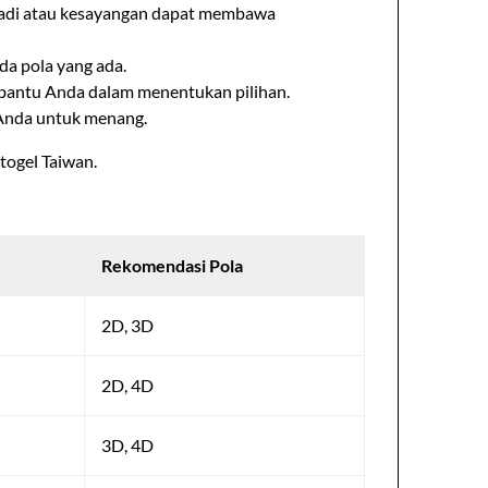
adi atau kesayangan dapat membawa
da pola yang ada.
embantu Anda dalam menentukan pilihan.
Anda untuk menang.
togel Taiwan.
Rekomendasi Pola
2D, 3D
2D, 4D
3D, 4D