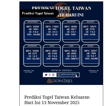
Prediksi Togel Taiwan
Prediksi Togel Taiwan Keluaran
Hari Ini 13 November 2025