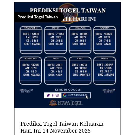
Prediksi Togel Taiwan
Prediksi Togel Taiwan Keluaran
Hari Ini 14 November 2025