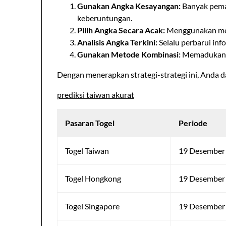
Gunakan Angka Kesayangan:
Banyak pema
keberuntungan.
Pilih Angka Secara Acak:
Menggunakan metod
Analisis Angka Terkini:
Selalu perbarui inf
Gunakan Metode Kombinasi:
Memadukan b
Dengan menerapkan strategi-strategi ini, Anda 
prediksi taiwan akurat
Pasaran Togel
Periode
Togel Taiwan
19 Desember
Togel Hongkong
19 Desember
Togel Singapore
19 Desember