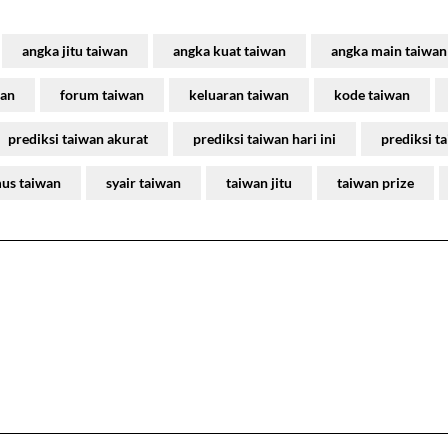
angka jitu taiwan
angka kuat taiwan
angka main taiwan
wan
forum taiwan
keluaran taiwan
kode taiwan
prediksi taiwan akurat
prediksi taiwan hari ini
prediksi t
us taiwan
syair taiwan
taiwan jitu
taiwan prize