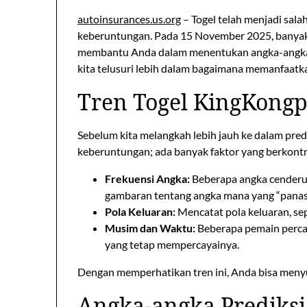
autoinsurances.us.org
– Togel telah menjadi sal
keberuntungan. Pada 15 November 2025, banyak p
membantu Anda dalam menentukan angka-angka y
kita telusuri lebih dalam bagaimana memanfaatkan
Tren Togel KingKongp
Sebelum kita melangkah lebih jauh ke dalam pre
keberuntungan; ada banyak faktor yang berkontrib
Frekuensi Angka:
Beberapa angka cenderun
gambaran tentang angka mana yang “panas
Pola Keluaran:
Mencatat pola keluaran, sep
Musim dan Waktu:
Beberapa pemain percay
yang tetap mempercayainya.
Dengan memperhatikan tren ini, Anda bisa menyus
Angka-angka Prediksi