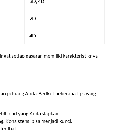
3D, 4D
2D
4D
ngat setiap pasaran memiliki karakteristiknya
an peluang Anda. Berikut beberapa tips yang
bih dari yang Anda siapkan.
 Konsistensi bisa menjadi kunci.
terlihat.