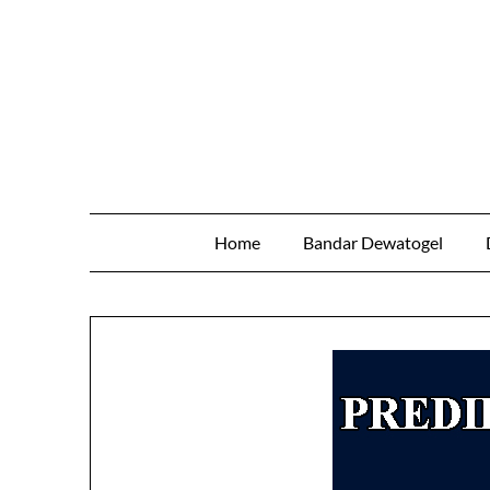
Skip
to
content
Home
Bandar Dewatogel