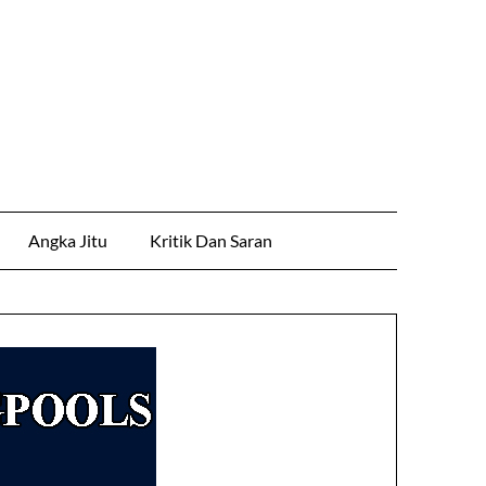
Angka Jitu
Kritik Dan Saran