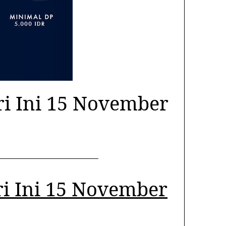
ri Ini 15 November
ri Ini 15 November