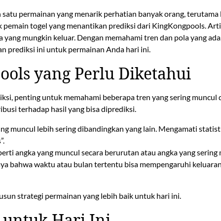
ah satu permainan yang menarik perhatian banyak orang, terutam
emain togel yang menantikan prediksi dari KingKongpools. Artik
ang mungkin keluar. Dengan memahami tren dan pola yang ada,
 prediksi ini untuk permainan Anda hari ini.
ools yang Perlu Diketahui
diksi, penting untuk memahami beberapa tren yang sering muncul 
usi terhadap hasil yang bisa diprediksi.
g muncul lebih sering dibandingkan yang lain. Mengamati statis
”.
erti angka yang muncul secara berurutan atau angka yang sering 
a bahwa waktu atau bulan tertentu bisa mempengaruhi keluaran a
un strategi permainan yang lebih baik untuk hari ini.
 untuk Hari Ini