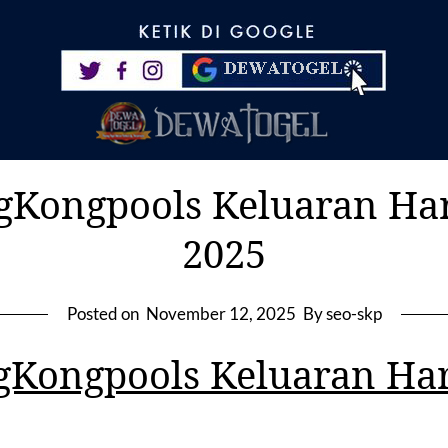
ngKongpools Keluaran Ha
2025
Posted on
November 12, 2025
By seo-skp
ngKongpools Keluaran Ha