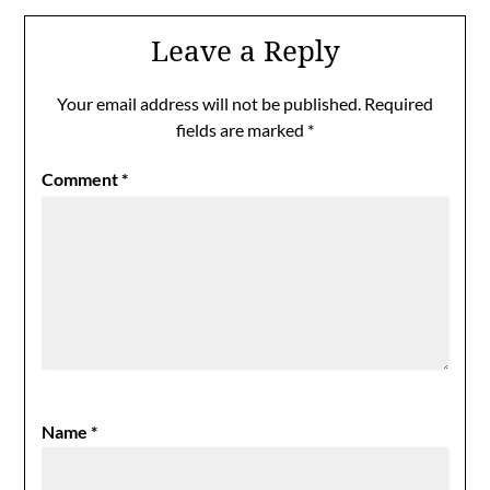
Leave a Reply
Your email address will not be published.
Required
fields are marked
*
Comment
*
Name
*