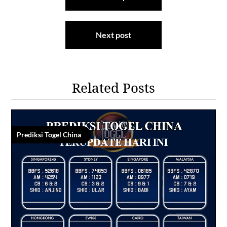
navigation
Next post
Related Posts
Prediksi Togel China