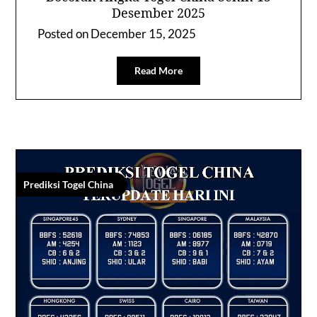
Desember 2025
Posted on
December 15, 2025
Read More
Prediksi Togel China