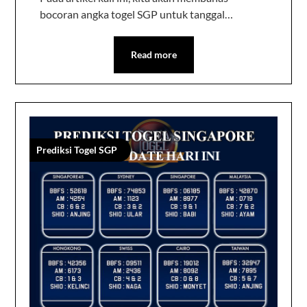
bocoran angka togel SGP untuk tanggal…
Read more
Prediksi Togel SGP