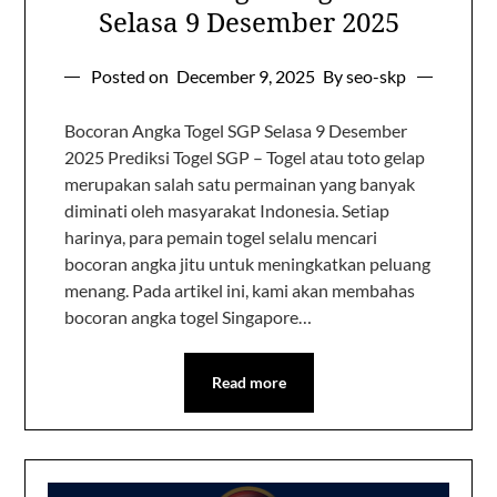
Selasa 9 Desember 2025
Posted on
December 9, 2025
By seo-skp
Bocoran Angka Togel SGP Selasa 9 Desember
2025 Prediksi Togel SGP – Togel atau toto gelap
merupakan salah satu permainan yang banyak
diminati oleh masyarakat Indonesia. Setiap
harinya, para pemain togel selalu mencari
bocoran angka jitu untuk meningkatkan peluang
menang. Pada artikel ini, kami akan membahas
bocoran angka togel Singapore…
Read more