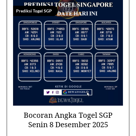
Prediksi Togel SGP
Bocoran Angka Togel SGP
Senin 8 Desember 2025