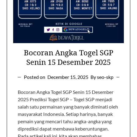
Bocoran Angka Togel SGP
Senin 15 Desember 2025
Posted on
December 15, 2025
By seo-skp
Bocoran Angka Togel SGP Senin 15 Desember
2025 Prediksi Togel SGP – Togel SGP menjadi
salah satu permainan yang banyak diminati oleh
masyarakat Indonesia. Setiap harinya, banyak
pemain yang mencari tahu angka-angka yang
diprediksi dapat membawa keberuntungan.
Pada artikel kali ini, kita akan membahas