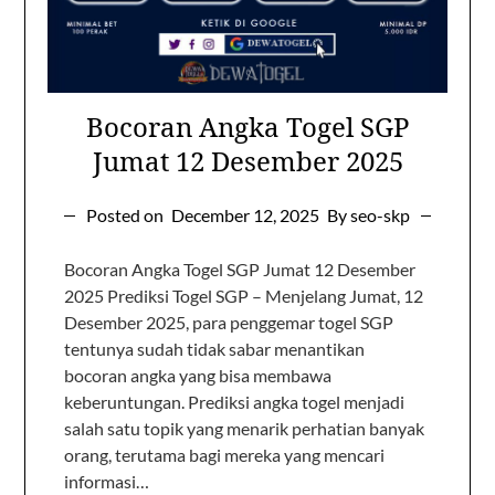
Bocoran Angka Togel SGP
Jumat 12 Desember 2025
Posted on
December 12, 2025
By seo-skp
Bocoran Angka Togel SGP Jumat 12 Desember
2025 Prediksi Togel SGP – Menjelang Jumat, 12
Desember 2025, para penggemar togel SGP
tentunya sudah tidak sabar menantikan
bocoran angka yang bisa membawa
keberuntungan. Prediksi angka togel menjadi
salah satu topik yang menarik perhatian banyak
orang, terutama bagi mereka yang mencari
informasi…