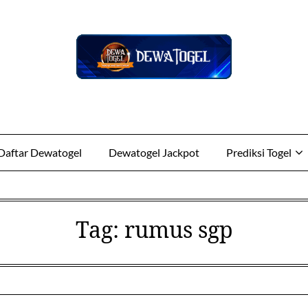
Daftar Dewatogel
Dewatogel Jackpot
Prediksi Togel
Tag:
rumus sgp