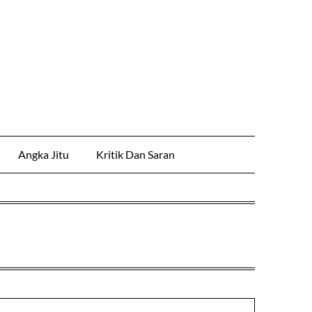
Angka Jitu
Kritik Dan Saran