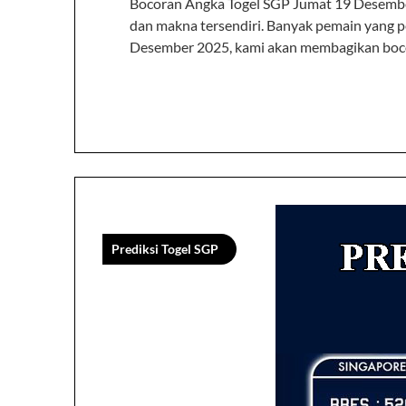
Bocoran Angka Togel SGP Jumat 19 Desember 
dan makna tersendiri. Banyak pemain yang p
Desember 2025, kami akan membagikan bo
Prediksi Togel SGP