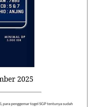
mber 2025
, para penggemar togel SGP tentunya sudah