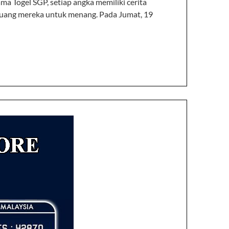
a Togel SGP, setiap angka memiliki cerita
eluang mereka untuk menang. Pada Jumat, 19