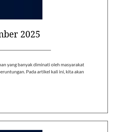
mber 2025
nan yang banyak diminati oleh masyarakat
ntungan. Pada artikel kali ini, kita akan