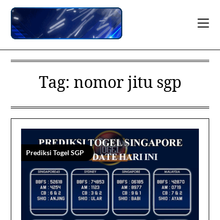
Skip
to
content
Tag:
nomor jitu sgp
Prediksi Togel SGP