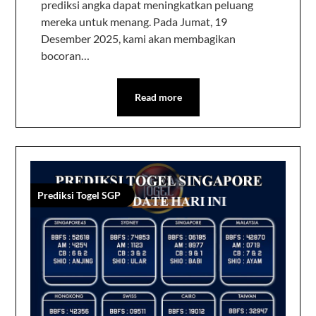
prediksi angka dapat meningkatkan peluang
mereka untuk menang. Pada Jumat, 19
Desember 2025, kami akan membagikan
bocoran…
Read more
Prediksi Togel SGP