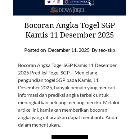
Bocoran Angka Togel SGP
Kamis 11 Desember 2025
Posted on
December 11, 2025
By seo-skp
Bocoran Angka Togel SGP Kamis 11 Desember
2025 Prediksi Togel SGP – Menjelang
pengundian togel SGP pada Kamis, 11
Desember 2025, banyak pemain yang mencari
informasi dan prediksi angka terbaik untuk
meningkatkan peluang menang mereka. Melalui
artikel ini, kami akan memberikan bocoran
angka yang diharapkan dapat membantu Anda
dalam menentukan…