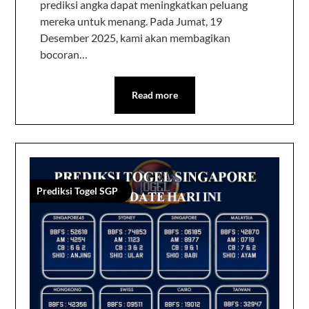
prediksi angka dapat meningkatkan peluang
mereka untuk menang. Pada Jumat, 19
Desember 2025, kami akan membagikan
bocoran…
Read more
Prediksi Togel SGP