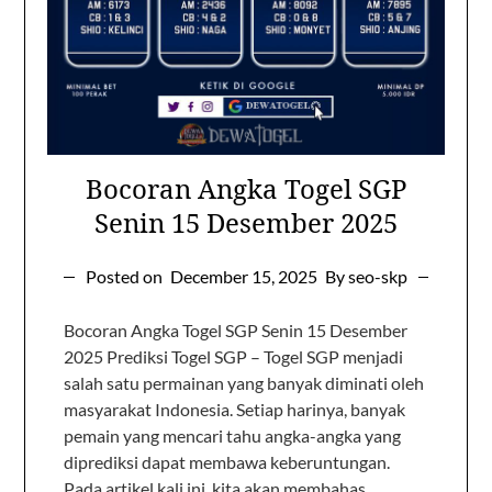
Bocoran Angka Togel SGP
Senin 15 Desember 2025
Posted on
December 15, 2025
By seo-skp
Bocoran Angka Togel SGP Senin 15 Desember
2025 Prediksi Togel SGP – Togel SGP menjadi
salah satu permainan yang banyak diminati oleh
masyarakat Indonesia. Setiap harinya, banyak
pemain yang mencari tahu angka-angka yang
diprediksi dapat membawa keberuntungan.
Pada artikel kali ini, kita akan membahas