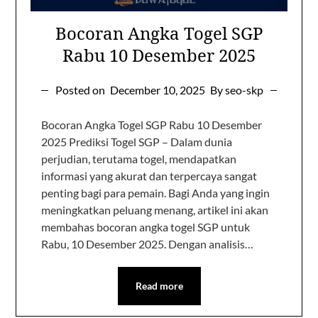
Bocoran Angka Togel SGP
Rabu 10 Desember 2025
Posted on
December 10, 2025
By seo-skp
Bocoran Angka Togel SGP Rabu 10 Desember
2025 Prediksi Togel SGP – Dalam dunia
perjudian, terutama togel, mendapatkan
informasi yang akurat dan terpercaya sangat
penting bagi para pemain. Bagi Anda yang ingin
meningkatkan peluang menang, artikel ini akan
membahas bocoran angka togel SGP untuk
Rabu, 10 Desember 2025. Dengan analisis…
Read more