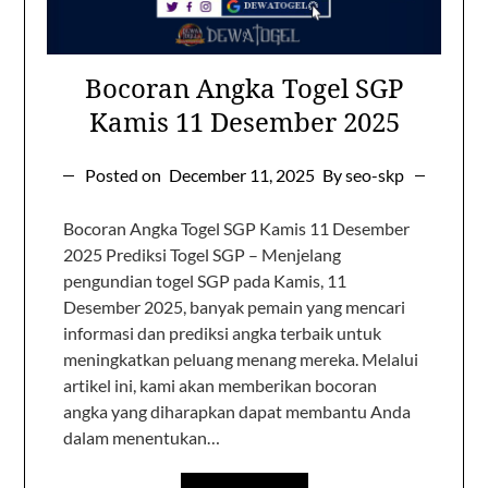
Bocoran Angka Togel SGP
Kamis 11 Desember 2025
Posted on
December 11, 2025
By seo-skp
Bocoran Angka Togel SGP Kamis 11 Desember
2025 Prediksi Togel SGP – Menjelang
pengundian togel SGP pada Kamis, 11
Desember 2025, banyak pemain yang mencari
informasi dan prediksi angka terbaik untuk
meningkatkan peluang menang mereka. Melalui
artikel ini, kami akan memberikan bocoran
angka yang diharapkan dapat membantu Anda
dalam menentukan…