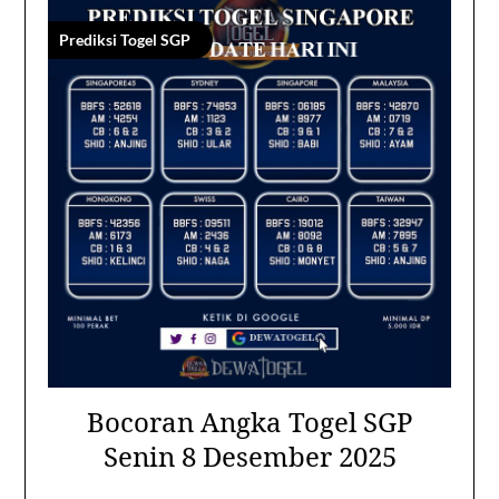
Prediksi Togel SGP
Bocoran Angka Togel SGP
Senin 8 Desember 2025