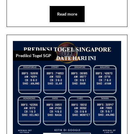
Read more
Prediksi Togel SGP