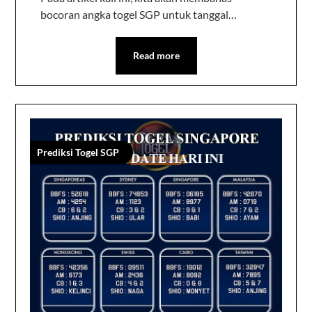
bocoran angka togel SGP untuk tanggal…
Read more
Prediksi Togel SGP