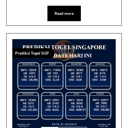
Read more
Prediksi Togel SGP