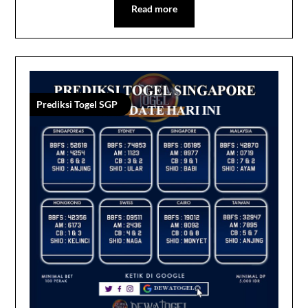
Read more
Prediksi Togel SGP