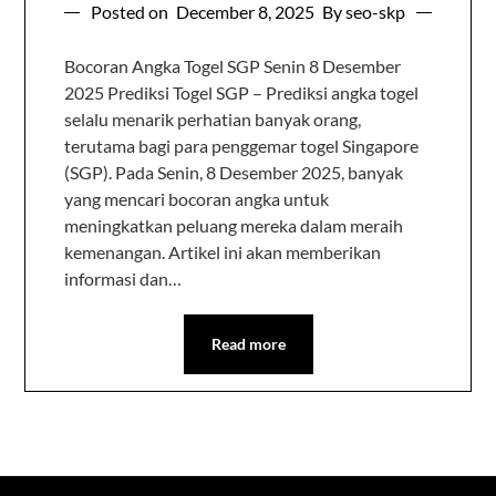
Posted on
December 8, 2025
By seo-skp
Bocoran Angka Togel SGP Senin 8 Desember
2025 Prediksi Togel SGP – Prediksi angka togel
selalu menarik perhatian banyak orang,
terutama bagi para penggemar togel Singapore
(SGP). Pada Senin, 8 Desember 2025, banyak
yang mencari bocoran angka untuk
meningkatkan peluang mereka dalam meraih
kemenangan. Artikel ini akan memberikan
informasi dan…
Read more