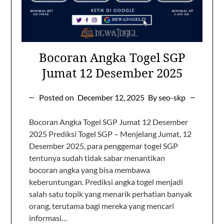
Bocoran Angka Togel SGP
Jumat 12 Desember 2025
Posted on
December 12, 2025
By seo-skp
Bocoran Angka Togel SGP Jumat 12 Desember
2025 Prediksi Togel SGP – Menjelang Jumat, 12
Desember 2025, para penggemar togel SGP
tentunya sudah tidak sabar menantikan
bocoran angka yang bisa membawa
keberuntungan. Prediksi angka togel menjadi
salah satu topik yang menarik perhatian banyak
orang, terutama bagi mereka yang mencari
informasi…