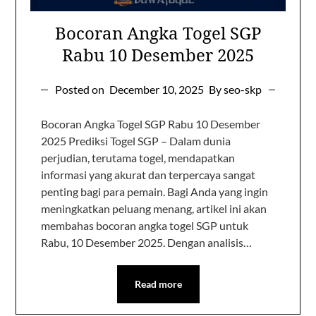
Bocoran Angka Togel SGP
Rabu 10 Desember 2025
Posted on
December 10, 2025
By seo-skp
Bocoran Angka Togel SGP Rabu 10 Desember
2025 Prediksi Togel SGP – Dalam dunia
perjudian, terutama togel, mendapatkan
informasi yang akurat dan terpercaya sangat
penting bagi para pemain. Bagi Anda yang ingin
meningkatkan peluang menang, artikel ini akan
membahas bocoran angka togel SGP untuk
Rabu, 10 Desember 2025. Dengan analisis…
Read more