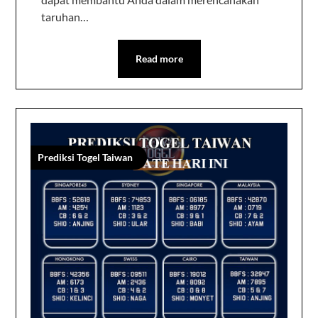
taruhan…
Read more
Prediksi Togel Taiwan