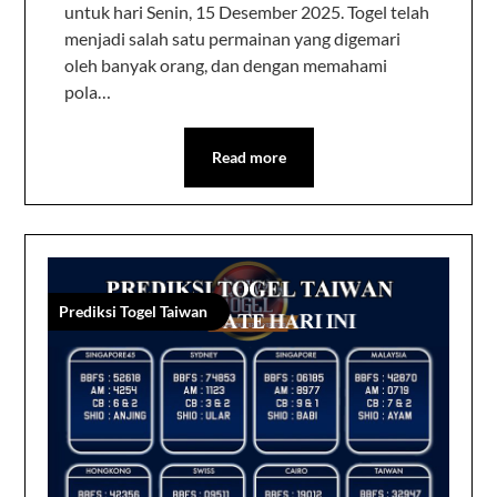
untuk hari Senin, 15 Desember 2025. Togel telah
menjadi salah satu permainan yang digemari
oleh banyak orang, dan dengan memahami
pola…
Read more
Prediksi Togel Taiwan