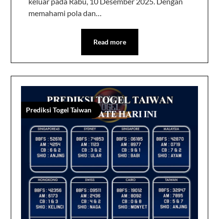
keluar pada Rabu, 10 Desember 2025. Dengan
memahami pola dan…
Read more
Prediksi Togel Taiwan