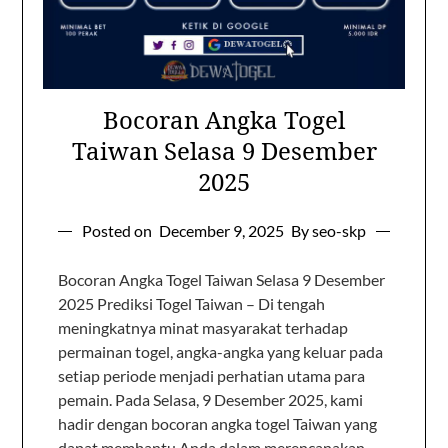
Bocoran Angka Togel
Taiwan Selasa 9 Desember
2025
Posted on
December 9, 2025
By seo-skp
Bocoran Angka Togel Taiwan Selasa 9 Desember
2025 Prediksi Togel Taiwan – Di tengah
meningkatnya minat masyarakat terhadap
permainan togel, angka-angka yang keluar pada
setiap periode menjadi perhatian utama para
pemain. Pada Selasa, 9 Desember 2025, kami
hadir dengan bocoran angka togel Taiwan yang
dapat membantu Anda dalam merencanakan