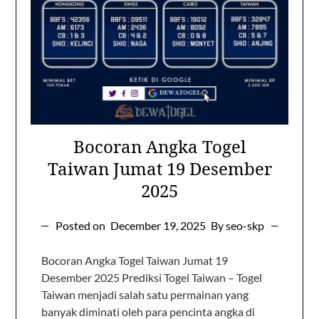
Bocoran Angka Togel
Taiwan Jumat 19 Desember
2025
Posted on
December 19, 2025
By seo-skp
Bocoran Angka Togel Taiwan Jumat 19
Desember 2025 Prediksi Togel Taiwan – Togel
Taiwan menjadi salah satu permainan yang
banyak diminati oleh para pencinta angka di