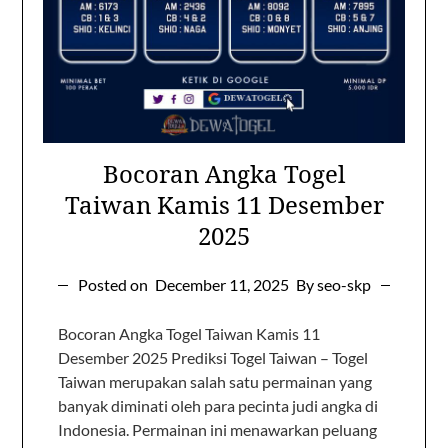
Bocoran Angka Togel
Taiwan Kamis 11 Desember
2025
Posted on
December 11, 2025
By seo-skp
Bocoran Angka Togel Taiwan Kamis 11
Desember 2025 Prediksi Togel Taiwan – Togel
Taiwan merupakan salah satu permainan yang
banyak diminati oleh para pecinta judi angka di
Indonesia. Permainan ini menawarkan peluang