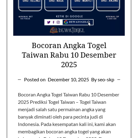
Bocoran Angka Togel
Taiwan Rabu 10 Desember
2025
Posted on
December 10, 2025
By seo-skp
Bocoran Angka Togel Taiwan Rabu 10 Desember
2025 Prediksi Togel Taiwan – Togel Taiwan
menjadi salah satu permainan angka yang
banyak diminati oleh para pecinta judi di
Indonesia. Pada kesempatan kali ini, kami akan
membagikan bocoran angka togel yang akan