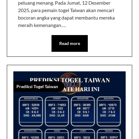
peluang menang. Pada Jumat, 12 Desember
2025, para pemain togel Taiwan akan mencari
bocoran angka yang dapat membantu mereka
meraih kemenangan….
Read more
Prediksi Togel Taiwan