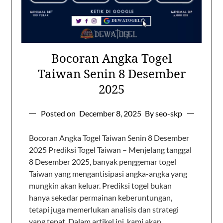
Bocoran Angka Togel
Taiwan Senin 8 Desember
2025
Posted on
December 8, 2025
By seo-skp
Bocoran Angka Togel Taiwan Senin 8 Desember
2025 Prediksi Togel Taiwan – Menjelang tanggal
8 Desember 2025, banyak penggemar togel
Taiwan yang mengantisipasi angka-angka yang
mungkin akan keluar. Prediksi togel bukan
hanya sekedar permainan keberuntungan,
tetapi juga memerlukan analisis dan strategi
yang tepat. Dalam artikel ini, kami akan