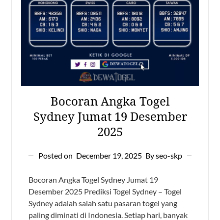
Bocoran Angka Togel
Sydney Jumat 19 Desember
2025
Posted on
December 19, 2025
By seo-skp
Bocoran Angka Togel Sydney Jumat 19
Desember 2025 Prediksi Togel Sydney – Togel
Sydney adalah salah satu pasaran togel yang
paling diminati di Indonesia. Setiap hari, banyak