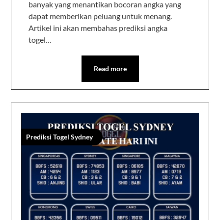
banyak yang menantikan bocoran angka yang
dapat memberikan peluang untuk menang.
Artikel ini akan membahas prediksi angka
togel…
Read more
Prediksi Togel Sydney