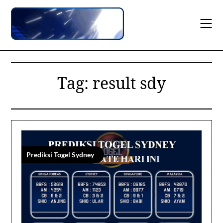
Skip
to
content
Tag:
result sdy
Prediksi Togel Sydney