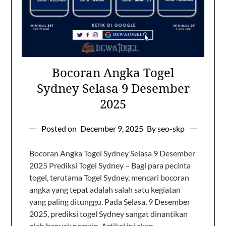
Bocoran Angka Togel
Sydney Selasa 9 Desember
2025
Posted on
December 9, 2025
By seo-skp
Bocoran Angka Togel Sydney Selasa 9 Desember
2025 Prediksi Togel Sydney – Bagi para pecinta
togel, terutama Togel Sydney, mencari bocoran
angka yang tepat adalah salah satu kegiatan
yang paling ditunggu. Pada Selasa, 9 Desember
2025, prediksi togel Sydney sangat dinantikan
oleh banyak pemain. Artikel ini akan