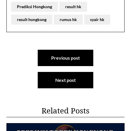
Prediksi Hongkong
result hk
result hongkong
rumus hk
syair hk
Post
Previous post
navigation
Next post
Related Posts