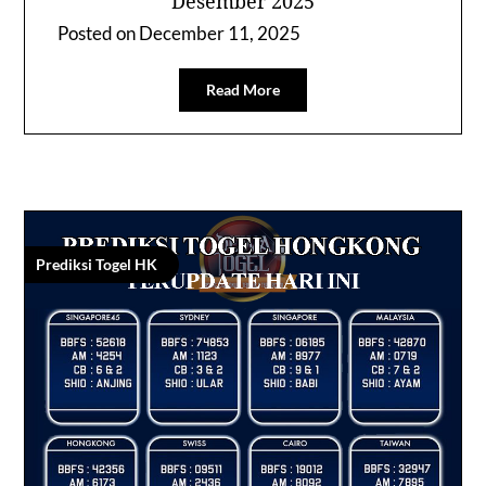
Desember 2025
Posted on
December 11, 2025
Read More
Prediksi Togel HK