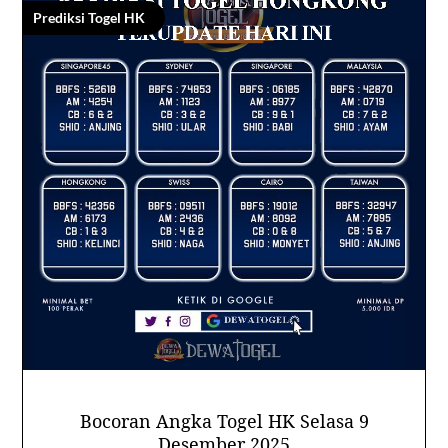
Prediksi Togel HK
Bocoran Angka Togel HK Selasa 9
Desember 2025