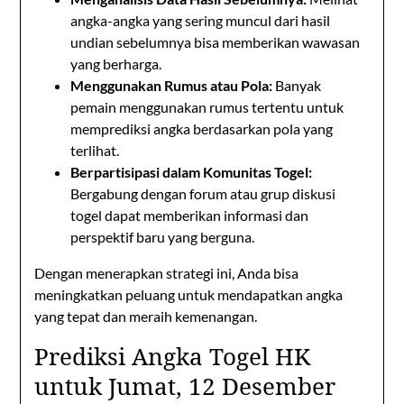
angka-angka yang sering muncul dari hasil
undian sebelumnya bisa memberikan wawasan
yang berharga.
Menggunakan Rumus atau Pola:
Banyak
pemain menggunakan rumus tertentu untuk
memprediksi angka berdasarkan pola yang
terlihat.
Berpartisipasi dalam Komunitas Togel:
Bergabung dengan forum atau grup diskusi
togel dapat memberikan informasi dan
perspektif baru yang berguna.
Dengan menerapkan strategi ini, Anda bisa
meningkatkan peluang untuk mendapatkan angka
yang tepat dan meraih kemenangan.
Prediksi Angka Togel HK
untuk Jumat, 12 Desember