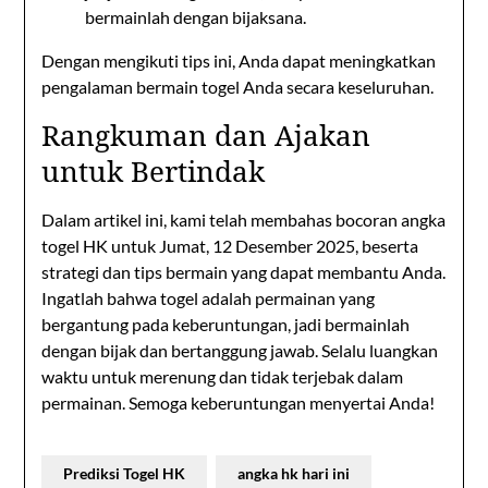
bermainlah dengan bijaksana.
Dengan mengikuti tips ini, Anda dapat meningkatkan
pengalaman bermain togel Anda secara keseluruhan.
Rangkuman dan Ajakan
untuk Bertindak
Dalam artikel ini, kami telah membahas bocoran angka
togel HK untuk Jumat, 12 Desember 2025, beserta
strategi dan tips bermain yang dapat membantu Anda.
Ingatlah bahwa togel adalah permainan yang
bergantung pada keberuntungan, jadi bermainlah
dengan bijak dan bertanggung jawab. Selalu luangkan
waktu untuk merenung dan tidak terjebak dalam
permainan. Semoga keberuntungan menyertai Anda!
Prediksi Togel HK
angka hk hari ini