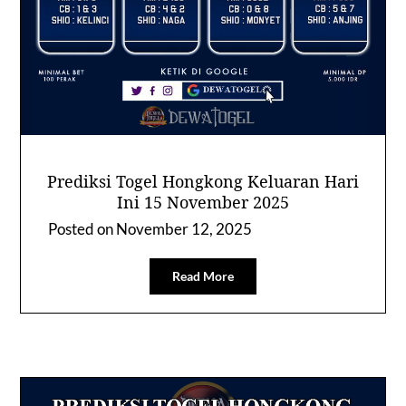
Prediksi Togel Hongkong Keluaran Hari
Ini 15 November 2025
Posted on
November 12, 2025
Read More