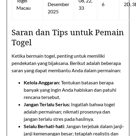
Togel
08, 22,
Desember
6
2D, 
Macau
33
2025
Saran dan Tips untuk Pemain
Togel
Ketika bermain togel, penting untuk memiliki
pendekatan yang bijaksana. Berikut adalah beberapa
saran yang dapat membantu Anda dalam permainan:
Kelola Anggaran:
Tentukan batasan berapa
banyak yang ingin Anda habiskan dan patuhi
rencana tersebut.
Jangan Terlalu Serius:
Ingatlah bahwa togel
adalah permainan; nikmati prosesnya dan
jangan terlalu stres pada hasilnya.
Selalu Berhati-hati:
Jangan terjebak dalam janji-
janji kemenangan besar; tetaplah realistis dan