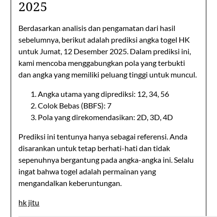
2025
Berdasarkan analisis dan pengamatan dari hasil
sebelumnya, berikut adalah prediksi angka togel HK
untuk Jumat, 12 Desember 2025. Dalam prediksi ini,
kami mencoba menggabungkan pola yang terbukti
dan angka yang memiliki peluang tinggi untuk muncul.
Angka utama yang diprediksi: 12, 34, 56
Colok Bebas (BBFS): 7
Pola yang direkomendasikan: 2D, 3D, 4D
Prediksi ini tentunya hanya sebagai referensi. Anda
disarankan untuk tetap berhati-hati dan tidak
sepenuhnya bergantung pada angka-angka ini. Selalu
ingat bahwa togel adalah permainan yang
mengandalkan keberuntungan.
hk jitu