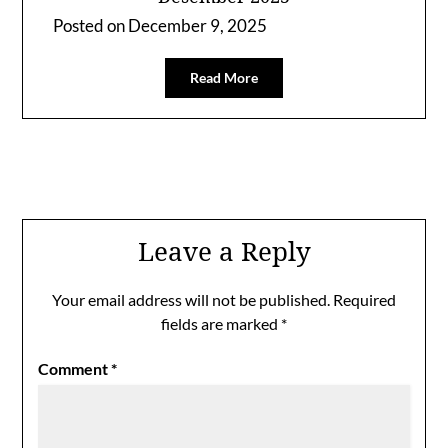
Posted on
December 9, 2025
Read More
Leave a Reply
Your email address will not be published.
Required
fields are marked
*
Comment
*