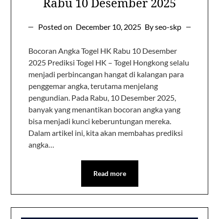
Rabu 10 Desember 2025
Posted on
December 10, 2025
By seo-skp
Bocoran Angka Togel HK Rabu 10 Desember
2025 Prediksi Togel HK – Togel Hongkong selalu
menjadi perbincangan hangat di kalangan para
penggemar angka, terutama menjelang
pengundian. Pada Rabu, 10 Desember 2025,
banyak yang menantikan bocoran angka yang
bisa menjadi kunci keberuntungan mereka.
Dalam artikel ini, kita akan membahas prediksi
angka…
Read more