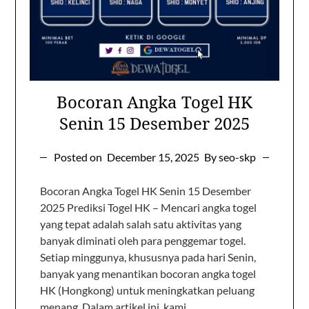
Bocoran Angka Togel HK
Senin 15 Desember 2025
Posted on
December 15, 2025
By seo-skp
Bocoran Angka Togel HK Senin 15 Desember
2025 Prediksi Togel HK – Mencari angka togel
yang tepat adalah salah satu aktivitas yang
banyak diminati oleh para penggemar togel.
Setiap minggunya, khususnya pada hari Senin,
banyak yang menantikan bocoran angka togel
HK (Hongkong) untuk meningkatkan peluang
menang. Dalam artikel ini, kami…