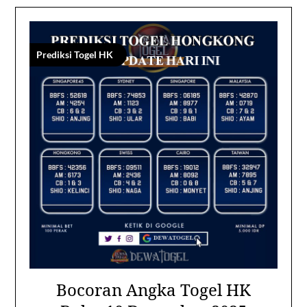
Prediksi Togel HK
Bocoran Angka Togel HK