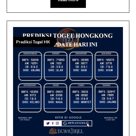
Prediksi Togel HK