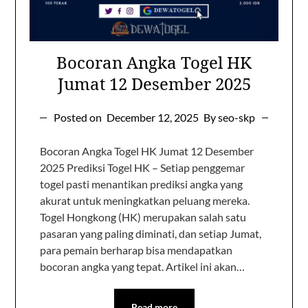
Bocoran Angka Togel HK
Jumat 12 Desember 2025
Posted on
December 12, 2025
By seo-skp
Bocoran Angka Togel HK Jumat 12 Desember
2025 Prediksi Togel HK – Setiap penggemar
togel pasti menantikan prediksi angka yang
akurat untuk meningkatkan peluang mereka.
Togel Hongkong (HK) merupakan salah satu
pasaran yang paling diminati, dan setiap Jumat,
para pemain berharap bisa mendapatkan
bocoran angka yang tepat. Artikel ini akan…
Read more