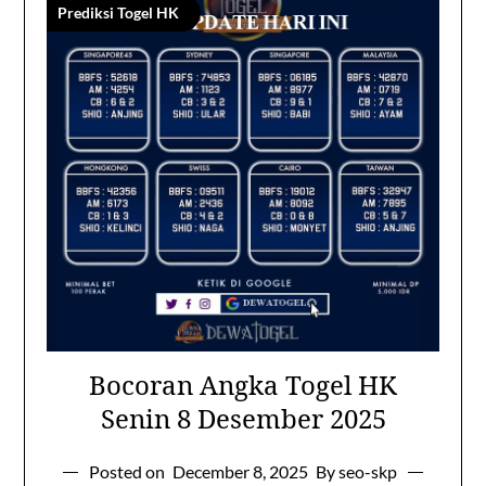
Prediksi Togel HK
Bocoran Angka Togel HK
Senin 8 Desember 2025
Posted on
December 8, 2025
By seo-skp