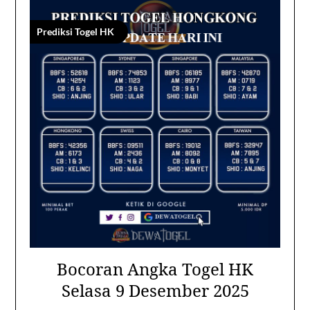
Prediksi Togel HK
Bocoran Angka Togel HK
Selasa 9 Desember 2025