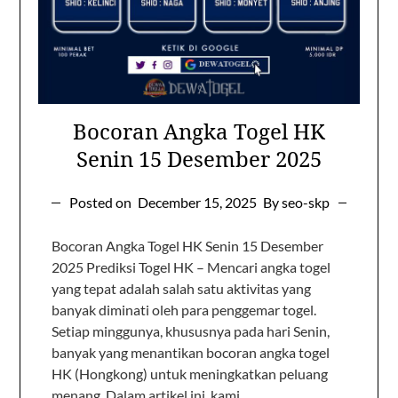
Bocoran Angka Togel HK
Senin 15 Desember 2025
Posted on
December 15, 2025
By seo-skp
Bocoran Angka Togel HK Senin 15 Desember
2025 Prediksi Togel HK – Mencari angka togel
yang tepat adalah salah satu aktivitas yang
banyak diminati oleh para penggemar togel.
Setiap minggunya, khususnya pada hari Senin,
banyak yang menantikan bocoran angka togel
HK (Hongkong) untuk meningkatkan peluang
menang. Dalam artikel ini, kami…