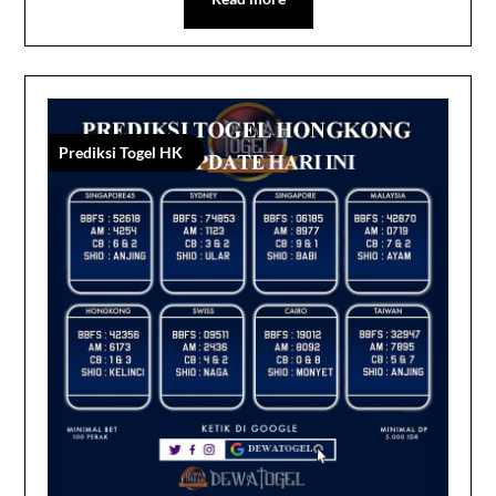
Prediksi Togel HK