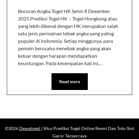
Bocoran Angka Togel HK Senin 8 Desember
2025 Prediksi Togel HK – Togel Hongkong atau
yang lebih dikenal dengan HK merupakan salah
satu jenis permainan tebak angka yang paling
populer di Indonesia. Setiap minggunya, para
pemain berusaha menebak angka yang akan
keluar dengan harapan mendapatkan
keuntungan. Pada kesempatan kali ini,…
Read more
©2026
Dewatogel
| Situs Prediksi Togel Online Resmi Dan Toto Slot
Gacor Terpercaya