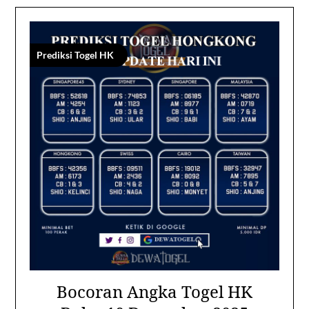
Prediksi Togel HK
Bocoran Angka Togel HK