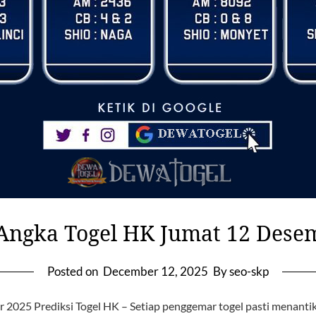
Angka Togel HK Jumat 12 Dese
Posted on
December 12, 2025
By seo-skp
025 Prediksi Togel HK – Setiap penggemar togel pasti menantik