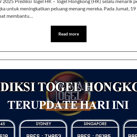
2025 Prediksi Togel HK – Togel Hongkong (HK) selalu menarik p
gka untuk meningkatkan peluang menang mereka. Pada Jumat, 1
dapat membantu…
Read more