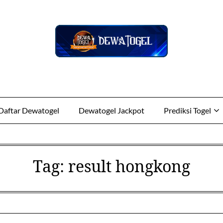
Daftar Dewatogel
Dewatogel Jackpot
Prediksi Togel
Tag:
result hongkong