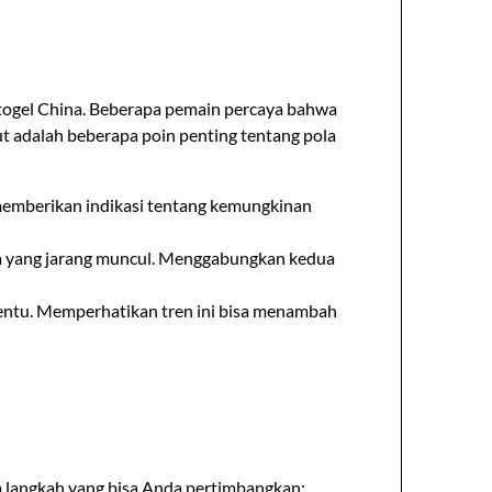
togel China. Beberapa pemain percaya bahwa
kut adalah beberapa poin penting tentang pola
memberikan indikasi tentang kemungkinan
ka yang jarang muncul. Menggabungkan kedua
entu. Memperhatikan tren ini bisa menambah
a langkah yang bisa Anda pertimbangkan: