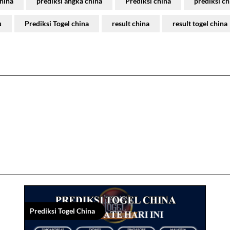
china
prediksi angka china
Prediksi china
prediksi ch
u
Prediksi Togel china
result china
result togel china
Prediksi Togel China