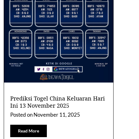
Prediksi Togel China Keluaran Hari
Ini 13 November 2025
Posted on
November 11, 2025
Read More