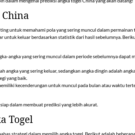
ebih dalam mengenai prediksi angka togel China yang akan datang!
 China
nting untuk memahami pola yang sering muncul dalam permainan 
r untuk keluar berdasarkan statistik dari hasil sebelumnya. Beri
gka-angka yang sering muncul dalam periode sebelumnya dapat 
ah angka yang sering keluar, sedangkan angka dingin adalah ang
tegi yang baik.
miliki kecenderungan untuk muncul pada bulan atau waktu tert
siap dalam membuat prediksi yang lebih akurat.
a Togel
ahas strategi dalam memilih angka togel. Berikut adalah beberap