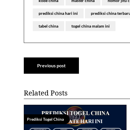
kode china
master china
nomor jitu 
prediksi china hari ini
prediksi china terbar
tabel china
togel china malam ini
Post
Previous post
navigation
Related Posts
Prediksi Togel China