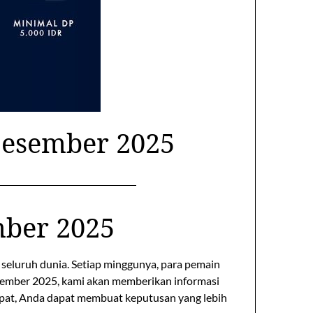
Desember 2025
mber 2025
 seluruh dunia. Setiap minggunya, para pemain
sember 2025, kami akan memberikan informasi
tepat, Anda dapat membuat keputusan yang lebih