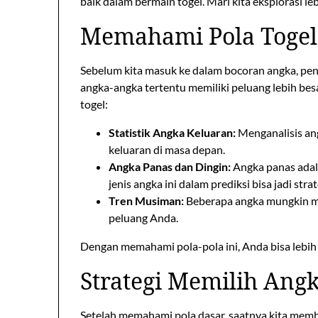
baik dalam bermain togel. Mari kita eksplorasi l
Memahami Pola Togel
Sebelum kita masuk ke dalam bocoran angka, pe
angka-angka tertentu memiliki peluang lebih besa
togel:
Statistik Angka Keluaran:
Menganalisis an
keluaran di masa depan.
Angka Panas dan Dingin:
Angka panas adal
jenis angka ini dalam prediksi bisa jadi stra
Tren Musiman:
Beberapa angka mungkin me
peluang Anda.
Dengan memahami pola-pola ini, Anda bisa lebih 
Strategi Memilih Angk
Setelah memahami pola dasar, saatnya kita memb