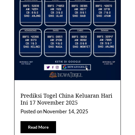
Prediksi Togel China Keluaran Hari
Ini 17 November 2025
Posted on
November 14, 2025
Read More