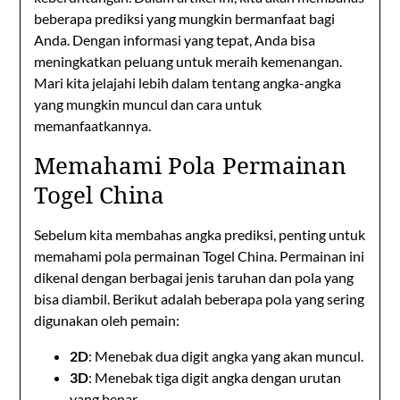
beberapa prediksi yang mungkin bermanfaat bagi
Anda. Dengan informasi yang tepat, Anda bisa
meningkatkan peluang untuk meraih kemenangan.
Mari kita jelajahi lebih dalam tentang angka-angka
yang mungkin muncul dan cara untuk
memanfaatkannya.
Memahami Pola Permainan
Togel China
Sebelum kita membahas angka prediksi, penting untuk
memahami pola permainan Togel China. Permainan ini
dikenal dengan berbagai jenis taruhan dan pola yang
bisa diambil. Berikut adalah beberapa pola yang sering
digunakan oleh pemain:
2D
: Menebak dua digit angka yang akan muncul.
3D
: Menebak tiga digit angka dengan urutan
yang benar.