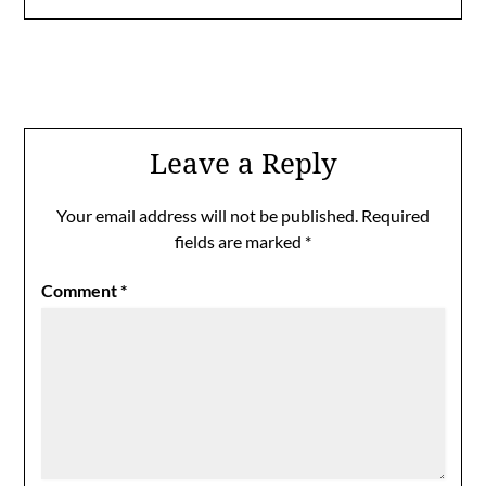
Leave a Reply
Your email address will not be published.
Required
fields are marked
*
Comment
*