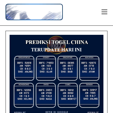
Skip
to
content