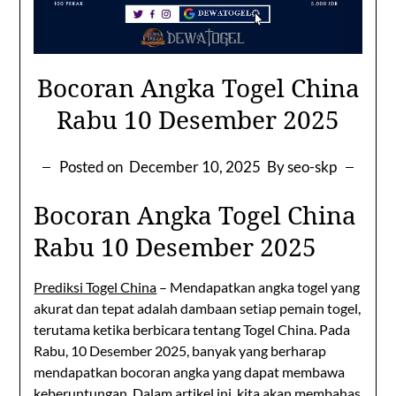
Bocoran Angka Togel China
Rabu 10 Desember 2025
Posted on
December 10, 2025
By seo-skp
Bocoran Angka Togel China
Rabu 10 Desember 2025
Prediksi Togel China
– Mendapatkan angka togel yang
akurat dan tepat adalah dambaan setiap pemain togel,
terutama ketika berbicara tentang Togel China. Pada
Rabu, 10 Desember 2025, banyak yang berharap
mendapatkan bocoran angka yang dapat membawa
keberuntungan. Dalam artikel ini, kita akan membahas