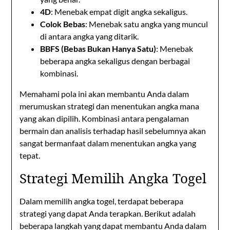
4D
: Menebak empat digit angka sekaligus.
Colok Bebas
: Menebak satu angka yang muncul
di antara angka yang ditarik.
BBFS (Bebas Bukan Hanya Satu)
: Menebak
beberapa angka sekaligus dengan berbagai
kombinasi.
Memahami pola ini akan membantu Anda dalam
merumuskan strategi dan menentukan angka mana
yang akan dipilih. Kombinasi antara pengalaman
bermain dan analisis terhadap hasil sebelumnya akan
sangat bermanfaat dalam menentukan angka yang
tepat.
Strategi Memilih Angka Togel
Dalam memilih angka togel, terdapat beberapa
strategi yang dapat Anda terapkan. Berikut adalah
beberapa langkah yang dapat membantu Anda dalam