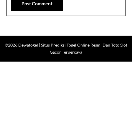
©2026
Dewatogel
| Situs Prediksi Togel Online Resmi Dan Toto Slot
Gacor Terpercaya