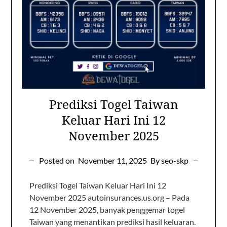
Prediksi Togel Taiwan
Keluar Hari Ini 12
November 2025
Posted on
November 11, 2025
By seo-skp
Prediksi Togel Taiwan Keluar Hari Ini 12
November 2025 autoinsurances.us.org – Pada
12 November 2025, banyak penggemar togel
Taiwan yang menantikan prediksi hasil keluaran.