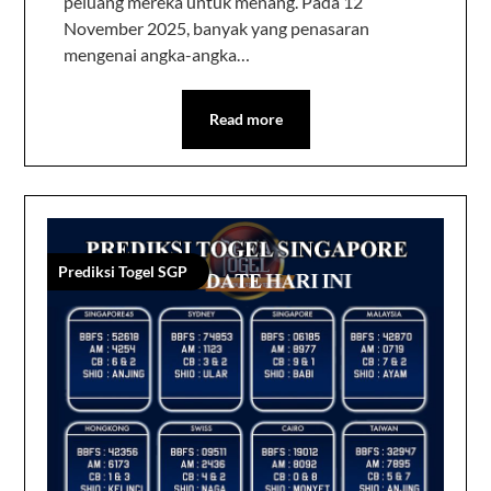
peluang mereka untuk menang. Pada 12
November 2025, banyak yang penasaran
mengenai angka-angka…
Read more
Prediksi Togel SGP