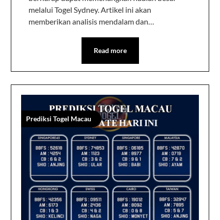
melalui Togel Sydney. Artikel ini akan
memberikan analisis mendalam dan…
Read more
Prediksi Togel Macau