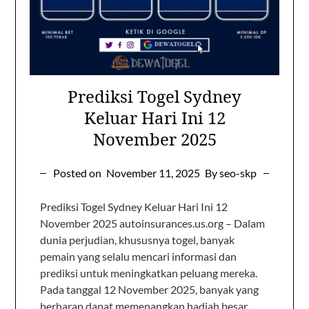
Prediksi Togel Sydney
Keluar Hari Ini 12
November 2025
Posted on
November 11, 2025
By seo-skp
Prediksi Togel Sydney Keluar Hari Ini 12
November 2025 autoinsurances.us.org – Dalam
dunia perjudian, khususnya togel, banyak
pemain yang selalu mencari informasi dan
prediksi untuk meningkatkan peluang mereka.
Pada tanggal 12 November 2025, banyak yang
berharap dapat memenangkan hadiah besar