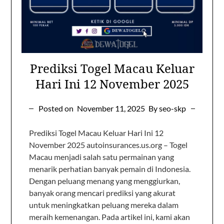
Prediksi Togel Macau Keluar
Hari Ini 12 November 2025
Posted on
November 11, 2025
By seo-skp
Prediksi Togel Macau Keluar Hari Ini 12
November 2025 autoinsurances.us.org – Togel
Macau menjadi salah satu permainan yang
menarik perhatian banyak pemain di Indonesia.
Dengan peluang menang yang menggiurkan,
banyak orang mencari prediksi yang akurat
untuk meningkatkan peluang mereka dalam
meraih kemenangan. Pada artikel ini, kami akan