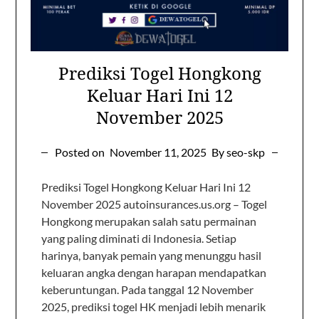
Prediksi Togel Hongkong
Keluar Hari Ini 12
November 2025
Posted on
November 11, 2025
By seo-skp
Prediksi Togel Hongkong Keluar Hari Ini 12
November 2025 autoinsurances.us.org – Togel
Hongkong merupakan salah satu permainan
yang paling diminati di Indonesia. Setiap
harinya, banyak pemain yang menunggu hasil
keluaran angka dengan harapan mendapatkan
keberuntungan. Pada tanggal 12 November
2025, prediksi togel HK menjadi lebih menarik