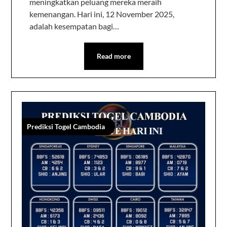
meningkatkan peluang mereka meraih
kemenangan. Hari ini, 12 November 2025,
adalah kesempatan bagi…
Read more
Prediksi Togel Cambodia