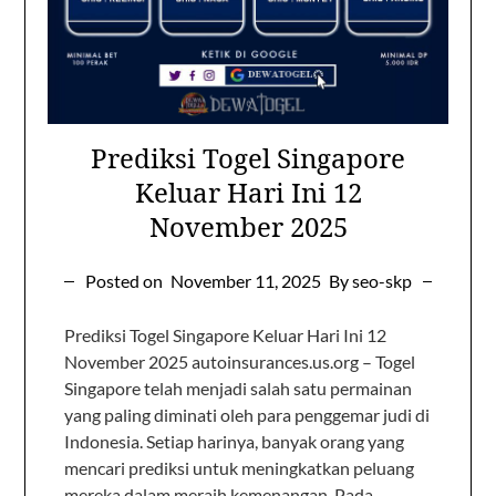
Prediksi Togel Singapore
Keluar Hari Ini 12
November 2025
Posted on
November 11, 2025
By seo-skp
Prediksi Togel Singapore Keluar Hari Ini 12
November 2025 autoinsurances.us.org – Togel
Singapore telah menjadi salah satu permainan
yang paling diminati oleh para penggemar judi di
Indonesia. Setiap harinya, banyak orang yang
mencari prediksi untuk meningkatkan peluang
mereka dalam meraih kemenangan. Pada