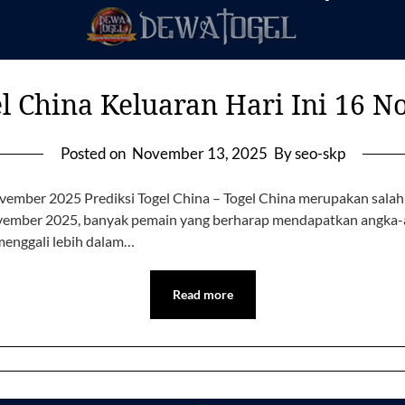
el China Keluaran Hari Ini 16 
Posted on
November 13, 2025
By seo-skp
ovember 2025 Prediksi Togel China – Togel China merupakan salah
November 2025, banyak pemain yang berharap mendapatkan angka
 menggali lebih dalam…
Read more