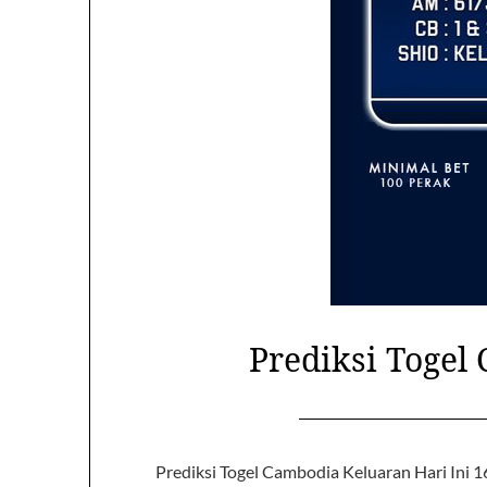
Prediksi Togel
Prediksi Togel Cambodia Keluaran Hari Ini