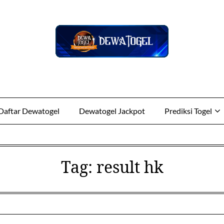
Daftar Dewatogel
Dewatogel Jackpot
Prediksi Togel
Tag:
result hk