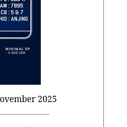
 November 2025