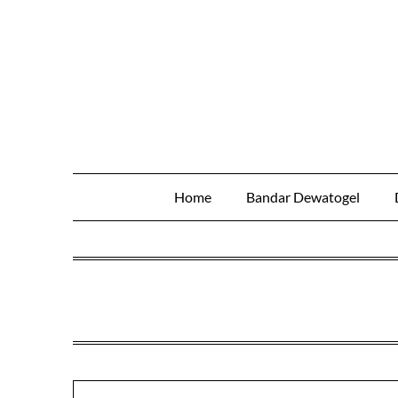
Skip
to
content
Home
Bandar Dewatogel