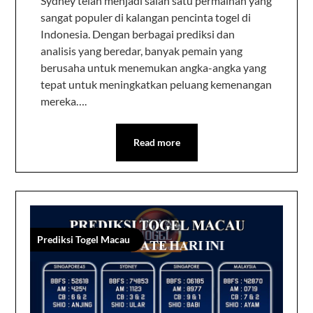
Sydney telah menjadi salah satu permainan yang
sangat populer di kalangan pencinta togel di
Indonesia. Dengan berbagai prediksi dan
analisis yang beredar, banyak pemain yang
berusaha untuk menemukan angka-angka yang
tepat untuk meningkatkan peluang kemenangan
mereka….
Read more
Prediksi Togel Macau