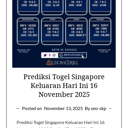
Prediksi Togel Singapore
Keluaran Hari Ini 16
November 2025
Posted on
November 13, 2025
By seo-skp
Prediksi Togel Singapore Keluaran Hari Ini 16