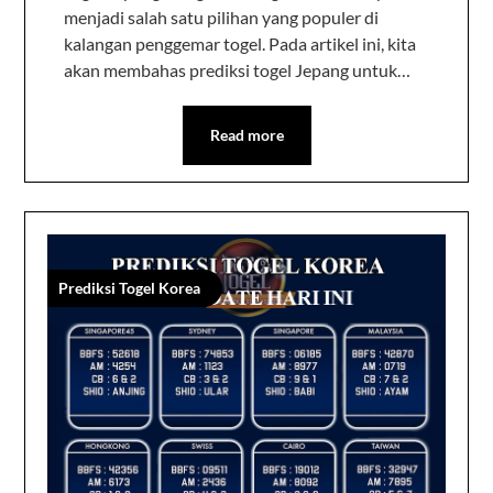
menjadi salah satu pilihan yang populer di
kalangan penggemar togel. Pada artikel ini, kita
akan membahas prediksi togel Jepang untuk…
Read more
Prediksi Togel Korea