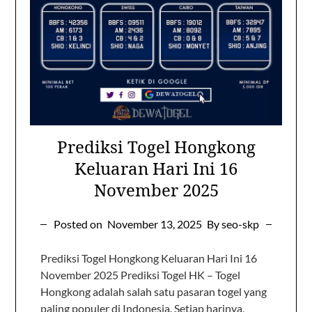
Prediksi Togel Hongkong
Keluaran Hari Ini 16
November 2025
Posted on
November 13, 2025
By seo-skp
Prediksi Togel Hongkong Keluaran Hari Ini 16
November 2025 Prediksi Togel HK – Togel
Hongkong adalah salah satu pasaran togel yang
paling populer di Indonesia. Setiap harinya,