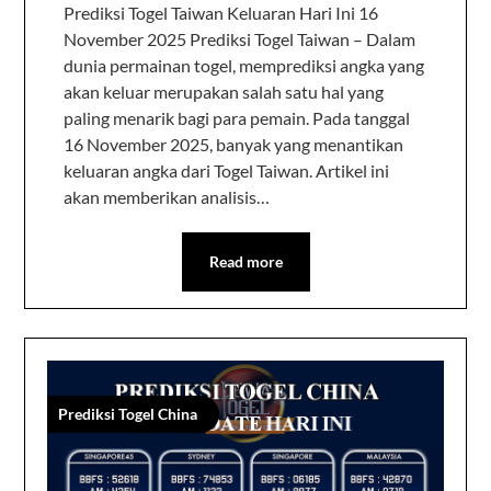
Prediksi Togel Taiwan Keluaran Hari Ini 16
November 2025 Prediksi Togel Taiwan – Dalam
dunia permainan togel, memprediksi angka yang
akan keluar merupakan salah satu hal yang
paling menarik bagi para pemain. Pada tanggal
16 November 2025, banyak yang menantikan
keluaran angka dari Togel Taiwan. Artikel ini
akan memberikan analisis…
Read more
Prediksi Togel China