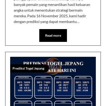
banyak pemain yang menantikan hasil keluaran
angka untuk menentukan strategi bermain
mereka. Pada 16 November 2025, kami hadir
dengan prediksi yang dapat membantu…
Read more
Prediksi Togel Jepang