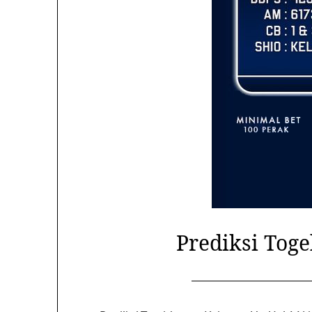
Prediksi Toge