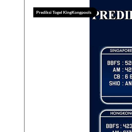
Prediksi Togel KingKongpools