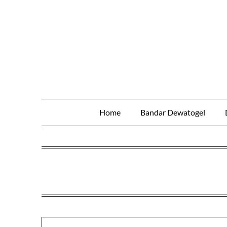
Skip
to
content
Home
Bandar Dewatogel