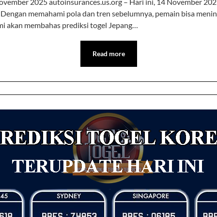
 November 2025 autoinsurances.us.org – Hari ini, 14 November 20
a. Dengan memahami pola dan tren sebelumnya, pemain bisa meni
ami akan membahas prediksi togel Jepang…
Read more