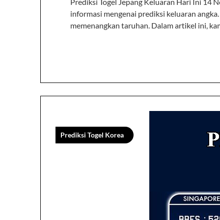
Prediksi Togel Jepang Keluaran Hari Ini 14
informasi mengenai prediksi keluaran angk
memenangkan taruhan. Dalam artikel ini, k
Prediksi Togel Korea