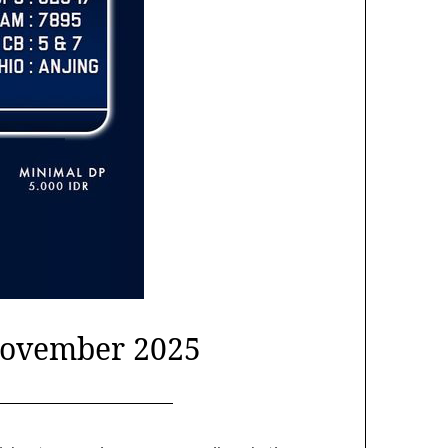
 November 2025