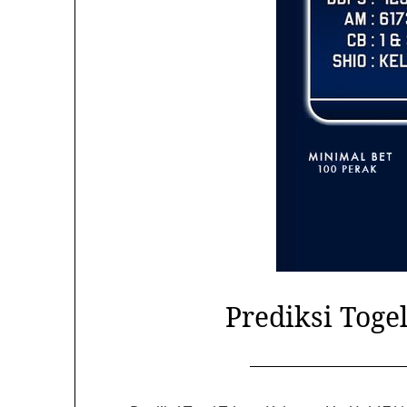
Prediksi Toge