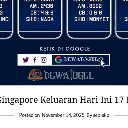
 Singapore Keluaran Hari Ini 1
Posted on
November 14, 2025
By seo-skp