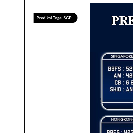
Prediksi Togel SGP