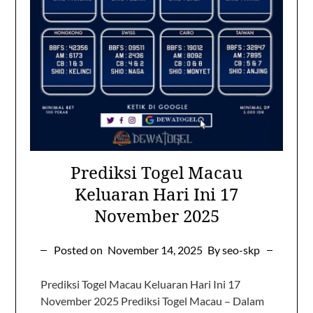
Prediksi Togel Macau
Keluaran Hari Ini 17
November 2025
Posted on
November 14, 2025
By seo-skp
Prediksi Togel Macau Keluaran Hari Ini 17
November 2025 Prediksi Togel Macau – Dalam