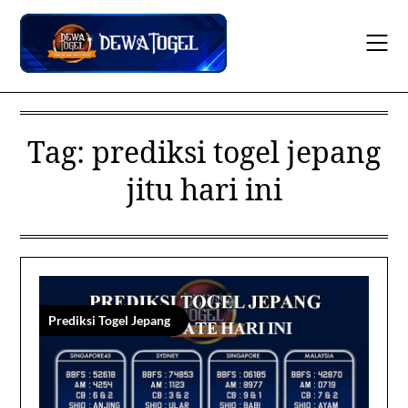
Skip
to
content
Tag:
prediksi togel jepang
jitu hari ini
Prediksi Togel Jepang