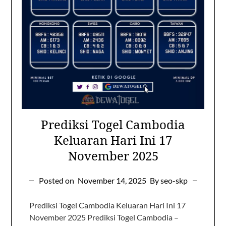
Prediksi Togel Cambodia
Keluaran Hari Ini 17
November 2025
Posted on
November 14, 2025
By seo-skp
Prediksi Togel Cambodia Keluaran Hari Ini 17
November 2025 Prediksi Togel Cambodia –