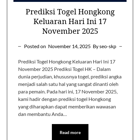
Prediksi Togel Hongkong
Keluaran Hari Ini 17
November 2025
Posted on
November 14, 2025
By seo-skp
Prediksi Togel Hongkong Keluaran Hari Ini 17
November 2025 Prediksi Togel HK – Dalam
dunia perjudian, khususnya togel, prediksi angka
menjadi salah satu hal yang sangat dinanti oleh
para pemain. Pada hari ini, 17 November 2025,
kami hadir dengan prediksi togel Hongkong
yang diharapkan dapat memberikan wawasan
dan membantu Anda…
Read more