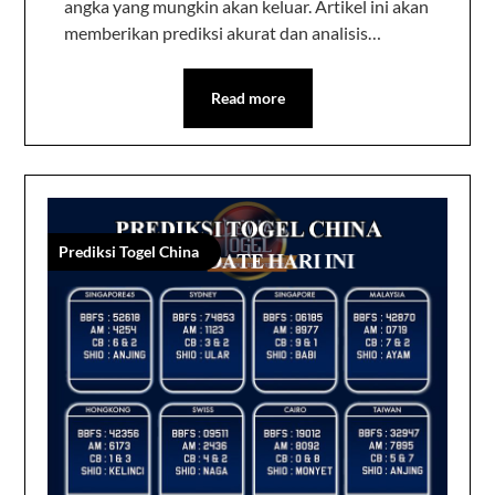
angka yang mungkin akan keluar. Artikel ini akan
memberikan prediksi akurat dan analisis…
Read more
Prediksi Togel China