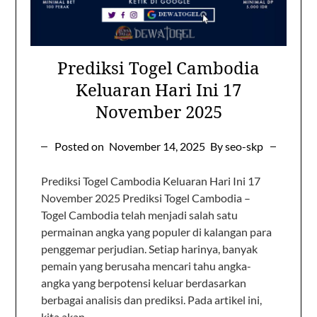
Prediksi Togel Cambodia
Keluaran Hari Ini 17
November 2025
Posted on
November 14, 2025
By seo-skp
Prediksi Togel Cambodia Keluaran Hari Ini 17
November 2025 Prediksi Togel Cambodia –
Togel Cambodia telah menjadi salah satu
permainan angka yang populer di kalangan para
penggemar perjudian. Setiap harinya, banyak
pemain yang berusaha mencari tahu angka-
angka yang berpotensi keluar berdasarkan
berbagai analisis dan prediksi. Pada artikel ini,
kita akan…