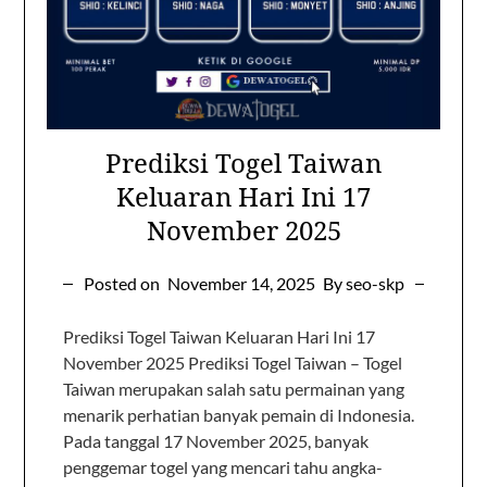
Prediksi Togel Taiwan
Keluaran Hari Ini 17
November 2025
Posted on
November 14, 2025
By seo-skp
Prediksi Togel Taiwan Keluaran Hari Ini 17
November 2025 Prediksi Togel Taiwan – Togel
Taiwan merupakan salah satu permainan yang
menarik perhatian banyak pemain di Indonesia.
Pada tanggal 17 November 2025, banyak
penggemar togel yang mencari tahu angka-