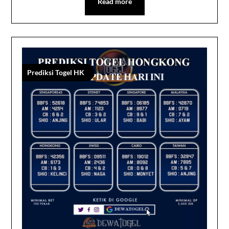
Read more
Prediksi Togel HK