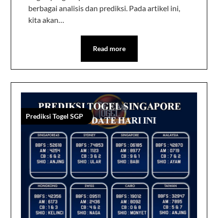
berbagai analisis dan prediksi. Pada artikel ini,
kita akan…
Read more
Prediksi Togel SGP