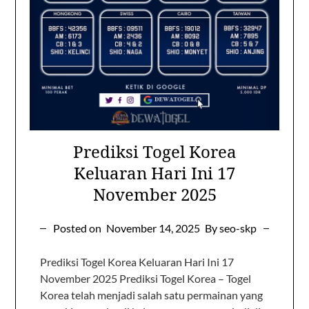
Prediksi Togel Korea
Keluaran Hari Ini 17
November 2025
Posted on
November 14, 2025
By seo-skp
Prediksi Togel Korea Keluaran Hari Ini 17
November 2025 Prediksi Togel Korea – Togel
Korea telah menjadi salah satu permainan yang