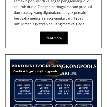
semakin populer di kalangan penggemar judi di
seluruh dunia. Dengan berbagai macam prediksi
dan strategi yang digunakan, banyak pemain
berusaha mencari angka-angka yang tepat
untuk meningkatkan peluang mereka. Pada…
Read more
Prediksi Togel KingKongpools