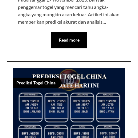
penggemar togel yang mencari tahu angka-
angka yang mungkin akan keluar. Artikel ini akan
memberikan prediksi akurat dan analisis…
Read more
Prediksi Togel China