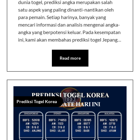
dunia togel, prediksi angka merupakan salah
satu aspek yang paling dinanti-nantikan oleh
para pemain. Setiap harinya, banyak yang
mencari informasi dan analisis mengenai angka-
angka yang berpotensi keluar. Pada kesempatan
ini, kami akan membahas prediksi togel Jepang…
Read more
Prediksi Togel Korea