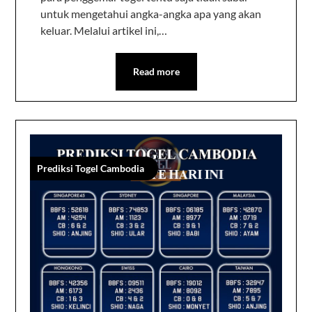
untuk mengetahui angka-angka apa yang akan
keluar. Melalui artikel ini,…
Read more
Prediksi Togel Cambodia