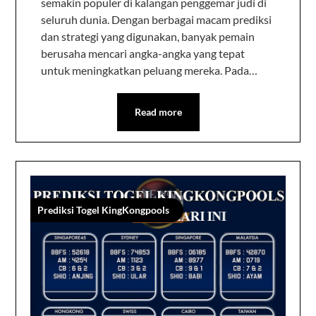
semakin populer di kalangan penggemar judi di
seluruh dunia. Dengan berbagai macam prediksi
dan strategi yang digunakan, banyak pemain
berusaha mencari angka-angka yang tepat
untuk meningkatkan peluang mereka. Pada…
Read more
Prediksi Togel KingKongpools