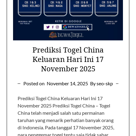
Prediksi Togel China
Keluaran Hari Ini 17
November 2025
Posted on
November 14, 2025
By seo-skp
Prediksi Togel China Keluaran Hari Ini 17
November 2025 Prediksi Togel China – Togel
China telah menjadi salah satu permainan
taruhan yang menarik perhatian banyak orang
di Indonesia. Pada tanggal 17 November 2025,
para penggemar togel tentu saja tidak sabar