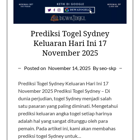
Prediksi Togel Sydney
Keluaran Hari Ini 17
November 2025
Posted on
November 14, 2025
By seo-skp
Prediksi Togel Sydney Keluaran Hari Ini 17
November 2025 Prediksi Togel Sydney – Di
dunia perjudian, togel Sydney menjadi salah
satu pasaran yang paling diminati. Mengetahui
prediksi keluaran angka togel setiap harinya
adalah hal yang sangat ditunggu oleh para
pemain. Pada artikel ini, kami akan membahas
prediksi togel Sydney untuk…