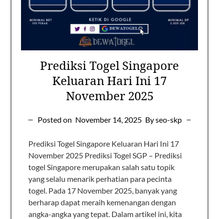
Prediksi Togel Singapore
Keluaran Hari Ini 17
November 2025
Posted on
November 14, 2025
By seo-skp
Prediksi Togel Singapore Keluaran Hari Ini 17
November 2025 Prediksi Togel SGP – Prediksi
togel Singapore merupakan salah satu topik
yang selalu menarik perhatian para pecinta
togel. Pada 17 November 2025, banyak yang
berharap dapat meraih kemenangan dengan
angka-angka yang tepat. Dalam artikel ini, kita