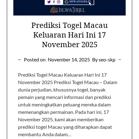
Prediksi Togel Macau
Keluaran Hari Ini 17
November 2025
Posted on
November 14, 2025
By seo-skp
Prediksi Togel Macau Keluaran Hari Ini 17
November 2025 Prediksi Togel Macau – Dalam
dunia perjudian, khususnya togel, banyak
pemain yang mencari informasi dan prediksi
untuk meningkatkan peluang mereka dalam
memenangkan permainan. Pada hari ini, 17
November 2025, kami akan memberikan
prediksi togel Macau yang diharapkan dapat
membantu Anda dalam…