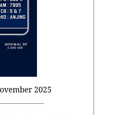
 November 2025