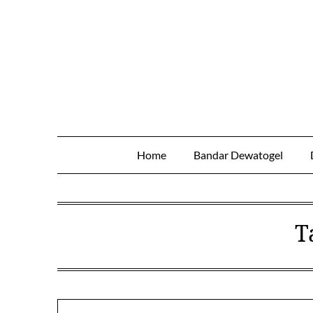
Skip
to
content
Home
Bandar Dewatogel
T