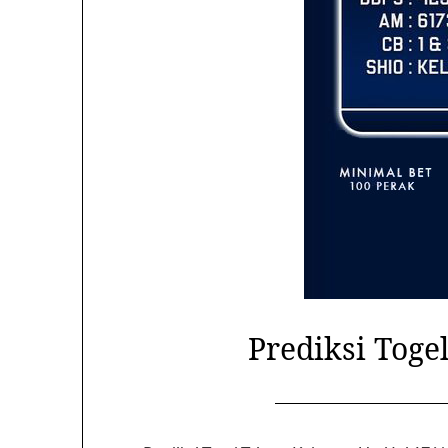
Prediksi Toge