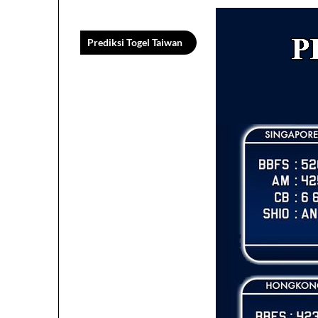
Prediksi Togel Taiwan