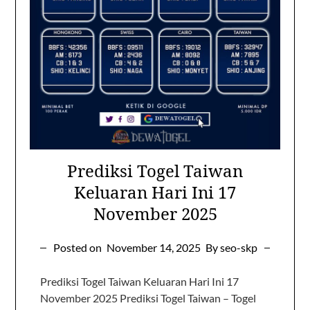
Prediksi Togel Taiwan
Keluaran Hari Ini 17
November 2025
Posted on
November 14, 2025
By seo-skp
Prediksi Togel Taiwan Keluaran Hari Ini 17
November 2025 Prediksi Togel Taiwan – Togel