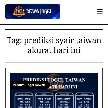
Skip
to
content
Tag:
prediksi syair taiwan
akurat hari ini
Prediksi Togel Taiwan