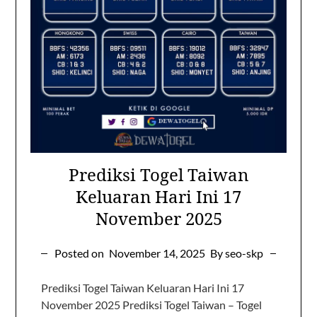
Prediksi Togel Taiwan
Keluaran Hari Ini 17
November 2025
Posted on
November 14, 2025
By seo-skp
Prediksi Togel Taiwan Keluaran Hari Ini 17
November 2025 Prediksi Togel Taiwan – Togel