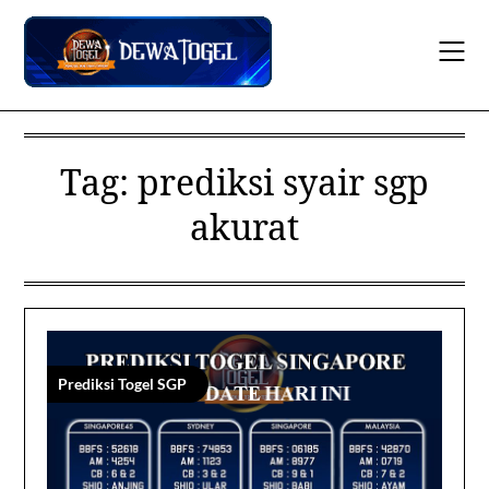
Skip
to
content
Tag:
prediksi syair sgp
akurat
Prediksi Togel SGP