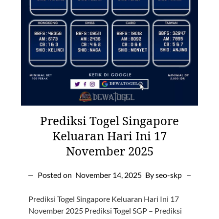
Prediksi Togel Singapore
Keluaran Hari Ini 17
November 2025
Posted on
November 14, 2025
By seo-skp
Prediksi Togel Singapore Keluaran Hari Ini 17
November 2025 Prediksi Togel SGP – Prediksi